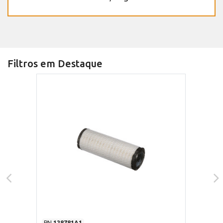
Filtros em Destaque
PN
128781A1