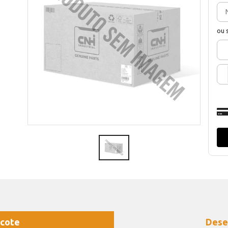
ou 
cote
Dese