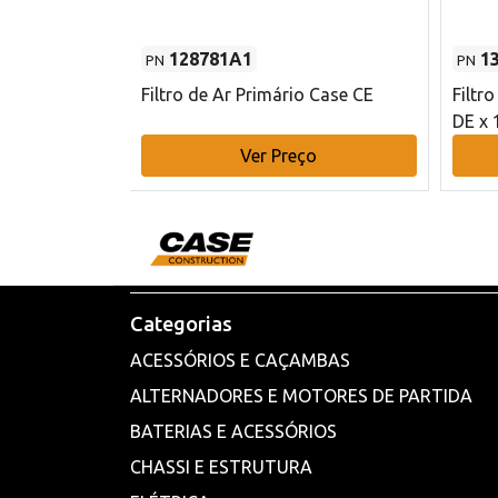
128781A1
1
PN
PN
l - 80 mm DE
Filtro de Ar Primário Case CE
Filtr
DE x 
o
Ver Preço
Categorias
ACESSÓRIOS E CAÇAMBAS
ALTERNADORES E MOTORES DE PARTIDA
BATERIAS E ACESSÓRIOS
CHASSI E ESTRUTURA