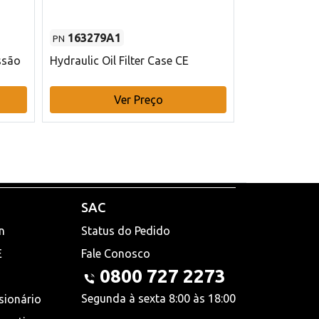
163279A1
48145970
PN
PN
ssão
Hydraulic Oil Filter Case CE
Filtro de com
x 75 mm L Ca
Ver Preço
V
SAC
n
Status do Pedido
E
Fale Conosco
0800 727 2273
Segunda à sexta 8:00 às 18:00
sionário