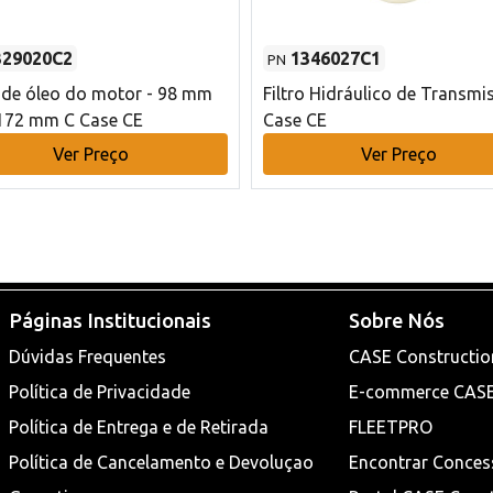
329020C2
1346027C1
PN
o de óleo do motor - 98 mm
Filtro Hidráulico de Transmi
172 mm C Case CE
Case CE
Ver Preço
Ver Preço
Páginas Institucionais
Sobre Nós
Dúvidas Frequentes
CASE Constructio
Política de Privacidade
E-commerce CAS
Política de Entrega e de Retirada
FLEETPRO
Política de Cancelamento e Devoluçao
Encontrar Conces