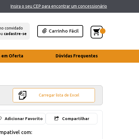
Insira o seu CEP para encontrar um concessionário
mo convidado
Carrinho Fácil
ou
cadastre-se
s em Oferta
Dúvidas Frequentes
Carregar lista de Excel
Adicionar Favorito
Compartilhar
mpativel com: