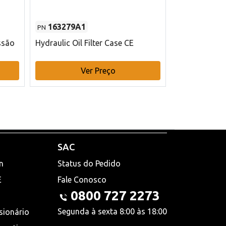
163279A1
48145970
PN
PN
ssão
Hydraulic Oil Filter Case CE
Filtro de com
x 75 mm L Ca
Ver Preço
V
SAC
n
Status do Pedido
E
Fale Conosco
0800 727 2273
Segunda à sexta 8:00 às 18:00
sionário