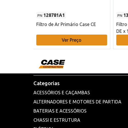
128781A1
1
PN
PN
l - 80 mm DE
Filtro de Ar Primário Case CE
Filtr
DE x 
o
Ver Preço
Categorias
ACESSÓRIOS E CAÇAMBAS
ALTERNADORES E MOTORES DE PARTIDA
BATERIAS E ACESSÓRIOS
CHASSI E ESTRUTURA