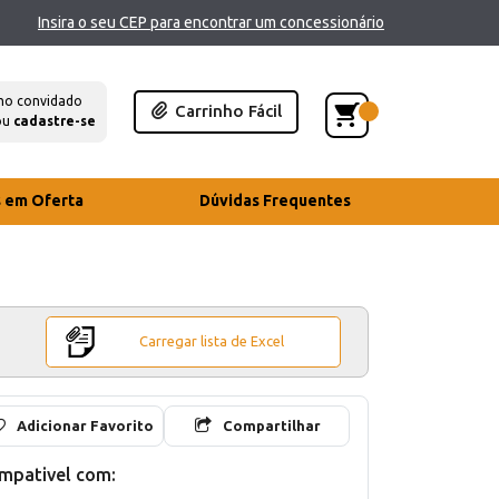
Insira o seu CEP para encontrar um concessionário
mo convidado
Carrinho Fácil
ou
cadastre-se
s em Oferta
Dúvidas Frequentes
Carregar lista de Excel
Adicionar Favorito
Compartilhar
mpativel com: