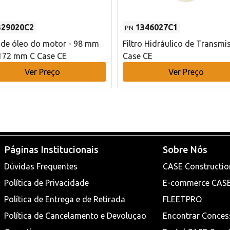
329020C2
1346027C1
PN
o de óleo do motor - 98 mm
Filtro Hidráulico de Transmi
172 mm C Case CE
Case CE
Ver Preço
Ver Preço
Páginas Institucionais
Sobre Nós
Dúvidas Frequentes
CASE Constructio
Política de Privacidade
E-commerce CAS
Política de Entrega e de Retirada
FLEETPRO
Política de Cancelamento e Devoluçao
Encontrar Conces