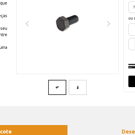
 que
eças
ou 
 seu
ntre
uina
cote
Dese