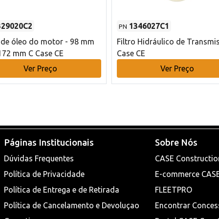
329020C2
1346027C1
PN
o de óleo do motor - 98 mm
Filtro Hidráulico de Transmi
172 mm C Case CE
Case CE
Ver Preço
Ver Preço
Páginas Institucionais
Sobre Nós
Dúvidas Frequentes
CASE Constructio
Política de Privacidade
E-commerce CAS
Política de Entrega e de Retirada
FLEETPRO
Política de Cancelamento e Devoluçao
Encontrar Conces