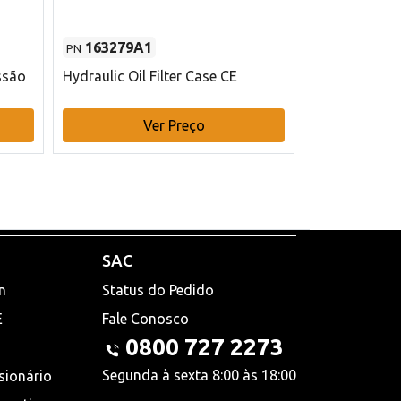
163279A1
48145970
PN
PN
ssão
Hydraulic Oil Filter Case CE
Filtro de com
x 75 mm L Ca
Ver Preço
V
SAC
n
Status do Pedido
E
Fale Conosco
0800 727 2273
Segunda à sexta 8:00 às 18:00
sionário