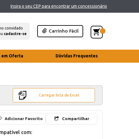
Insira o seu CEP para encontrar um concessionário
mo convidado
Carrinho Fácil
ou
cadastre-se
s em Oferta
Dúvidas Frequentes
Carregar lista de Excel
Adicionar Favorito
Compartilhar
mpativel com: