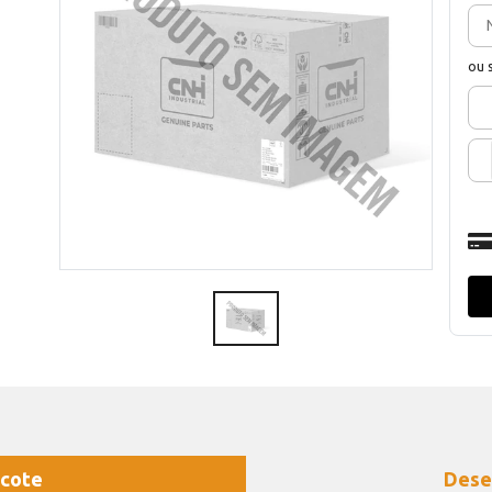
ou 
cote
Dese