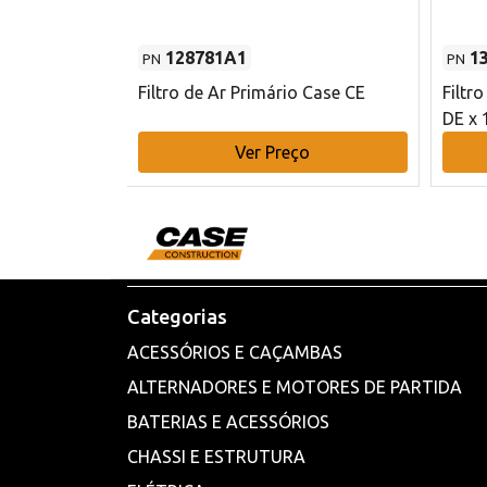
128781A1
1
PN
PN
l - 80 mm DE
Filtro de Ar Primário Case CE
Filtr
DE x 
o
Ver Preço
Categorias
ACESSÓRIOS E CAÇAMBAS
ALTERNADORES E MOTORES DE PARTIDA
BATERIAS E ACESSÓRIOS
CHASSI E ESTRUTURA