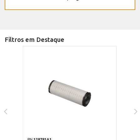
Filtros em Destaque
PN
128781A1