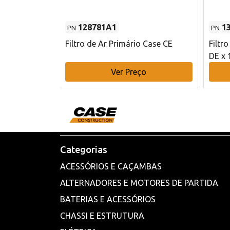
128781A1
1
PN
PN
l - 80 mm DE
Filtro de Ar Primário Case CE
Filtr
DE x 
o
Ver Preço
Categorias
ACESSÓRIOS E CAÇAMBAS
ALTERNADORES E MOTORES DE PARTIDA
BATERIAS E ACESSÓRIOS
CHASSI E ESTRUTURA