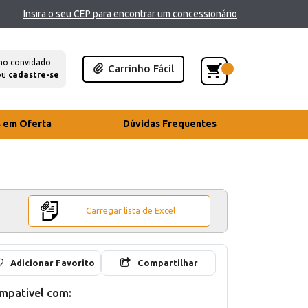
Insira o seu CEP para encontrar um concessionário
mo convidado
Carrinho Fácil
ou
cadastre-se
s em Oferta
Dúvidas Frequentes
Carregar lista de Excel
Adicionar Favorito
Compartilhar
mpativel com: