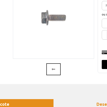
ou 
cote
Dese