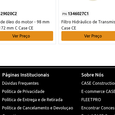
329020C2
1346027C1
PN
o de óleo do motor - 98 mm
Filtro Hidráulico de Transmi
172 mm C Case CE
Case CE
Ver Preço
Ver Preço
Páginas Institucionais
Sobre Nós
Dúvidas Frequentes
CASE Constructio
Política de Privacidade
E-commerce CAS
Política de Entrega e de Retirada
FLEETPRO
Política de Cancelamento e Devoluçao
Encontrar Conces