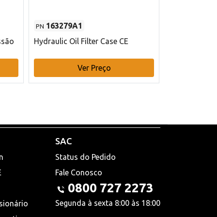
163279A1
48145970
PN
PN
ssão
Hydraulic Oil Filter Case CE
Filtro de com
x 75 mm L Ca
Ver Preço
V
SAC
n
Status do Pedido
E
Fale Conosco
0800 727 2273
Segunda à sexta 8:00 às 18:00
sionário