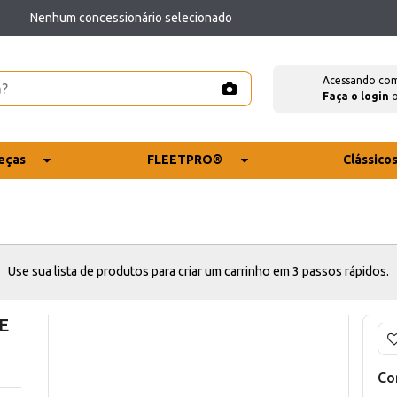
Nenhum concessionário selecionado
Acessando co
Faça o login
eças
FLEETPRO®
Clássico
Use sua lista de produtos para criar um carrinho em 3 passos rápidos.
E
Co