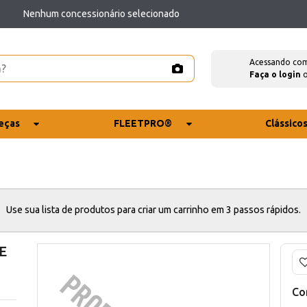
Nenhum concessionário selecionado
Acessando co
Faça o login
eças
FLEETPRO®
Clássico
Use sua lista de produtos para criar um carrinho em 3 passos rápidos.
E
Co