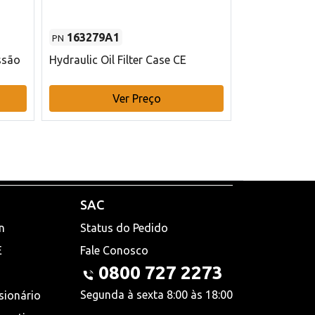
163279A1
48145970
PN
PN
ssão
Hydraulic Oil Filter Case CE
Filtro de com
x 75 mm L Ca
Ver Preço
V
SAC
n
Status do Pedido
E
Fale Conosco
0800 727 2273
Segunda à sexta 8:00 às 18:00
sionário