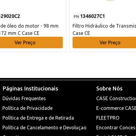
329020C2
1346027C1
PN
o de óleo do motor - 98 mm
Filtro Hidráulico de Transmi
172 mm C Case CE
Case CE
Ver Preço
Ver Preço
Páginas Institucionais
Sobre Nós
Dúvidas Frequentes
CASE Constructio
Política de Privacidade
E-commerce CAS
Política de Entrega e de Retirada
FLEETPRO
Política de Cancelamento e Devoluçao
Encontrar Conces