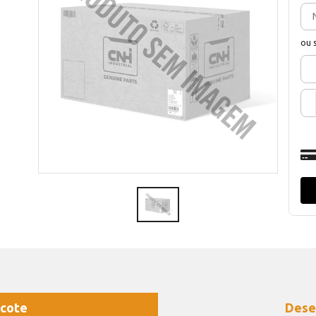
ou 
cote
Dese