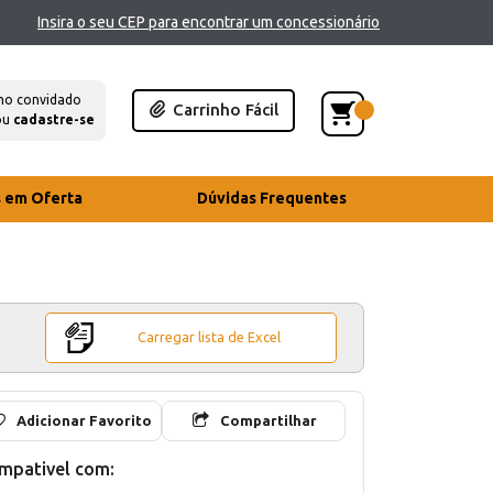
Insira o seu CEP para encontrar um concessionário
mo convidado
Carrinho Fácil
ou
cadastre-se
s em Oferta
Dúvidas Frequentes
Carregar lista de Excel
Adicionar Favorito
Compartilhar
mpativel com: