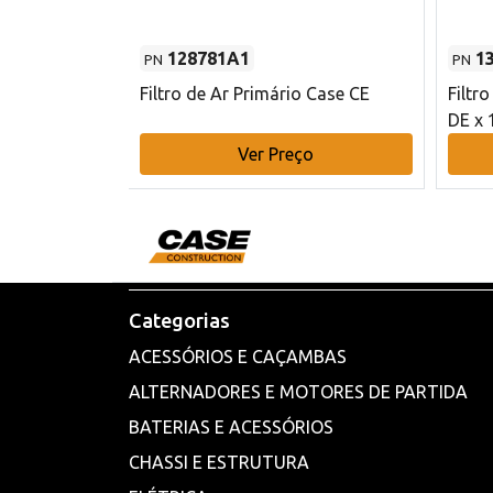
128781A1
1
PN
PN
l - 80 mm DE
Filtro de Ar Primário Case CE
Filtr
DE x 
o
Ver Preço
Categorias
ACESSÓRIOS E CAÇAMBAS
ALTERNADORES E MOTORES DE PARTIDA
BATERIAS E ACESSÓRIOS
CHASSI E ESTRUTURA