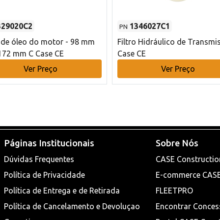
329020C2
1346027C1
PN
o de óleo do motor - 98 mm
Filtro Hidráulico de Transmi
172 mm C Case CE
Case CE
Ver Preço
Ver Preço
Páginas Institucionais
Sobre Nós
Dúvidas Frequentes
CASE Constructio
Política de Privacidade
E-commerce CAS
Política de Entrega e de Retirada
FLEETPRO
Política de Cancelamento e Devoluçao
Encontrar Conces