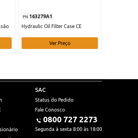
163279A1
48145970
PN
PN
ssão
Hydraulic Oil Filter Case CE
Filtro de com
x 75 mm L Ca
Ver Preço
V
SAC
n
Status do Pedido
E
Fale Conosco
0800 727 2273
Segunda à sexta 8:00 às 18:00
sionário