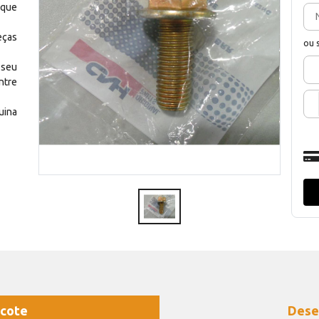
 que
eças
ou 
 seu
ntre
uina
cote
Dese