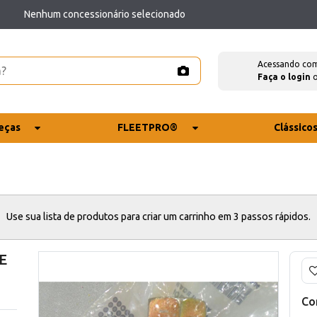
Nenhum concessionário selecionado
Acessando co
Faça o login
eças
FLEETPRO®
Clássico
Use sua lista de produtos para criar um carrinho em 3 passos rápidos.
E
Co