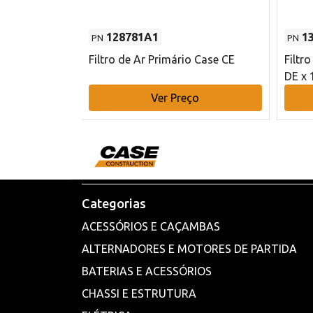
128781A1
1
PN
PN
l - 80 mm DE
Filtro de Ar Primário Case CE
Filtr
DE x 
o
Ver Preço
Categorias
ACESSÓRIOS E CAÇAMBAS
ALTERNADORES E MOTORES DE PARTIDA
BATERIAS E ACESSÓRIOS
CHASSI E ESTRUTURA