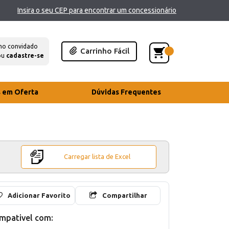
Insira o seu CEP para encontrar um concessionário
mo convidado
Carrinho Fácil
ou
cadastre-se
s em Oferta
Dúvidas Frequentes
Carregar lista de Excel
Adicionar Favorito
Compartilhar
mpativel com: