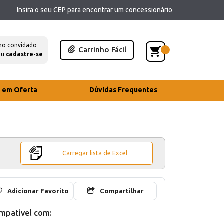
Insira o seu CEP para encontrar um concessionário
mo convidado
Carrinho Fácil
ou
cadastre-se
s em Oferta
Dúvidas Frequentes
Carregar lista de Excel
Adicionar Favorito
Compartilhar
mpativel com: