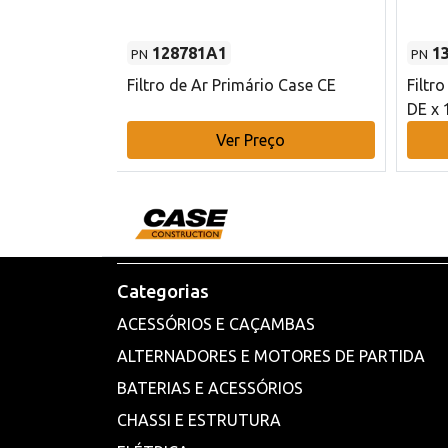
128781A1
1
PN
PN
l - 80 mm DE
Filtro de Ar Primário Case CE
Filtr
DE x 
o
Ver Preço
Categorias
ACESSÓRIOS E CAÇAMBAS
ALTERNADORES E MOTORES DE PARTIDA
BATERIAS E ACESSÓRIOS
CHASSI E ESTRUTURA