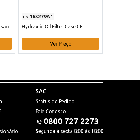
163279A1
48145970
PN
PN
ssão
Hydraulic Oil Filter Case CE
Filtro de com
x 75 mm L Ca
Ver Preço
V
SAC
n
Status do Pedido
E
Fale Conosco
0800 727 2273
Segunda à sexta 8:00 às 18:00
sionário