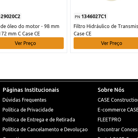
329020C2
1346027C1
PN
o de óleo do motor - 98 mm
Filtro Hidráulico de Transmi
172 mm C Case CE
Case CE
Ver Preço
Ver Preço
Páginas Institucionais
Sobre Nós
Dúvidas Frequentes
CASE Constructio
Política de Privacidade
E-commerce CAS
Política de Entrega e de Retirada
FLEETPRO
Política de Cancelamento e Devoluçao
Encontrar Conces