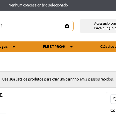
Nenhum concessionário selecionado
Acessando co
Faça o login
eças
FLEETPRO®
Clássico
Use sua lista de produtos para criar um carrinho em 3 passos rápidos.
E
Co