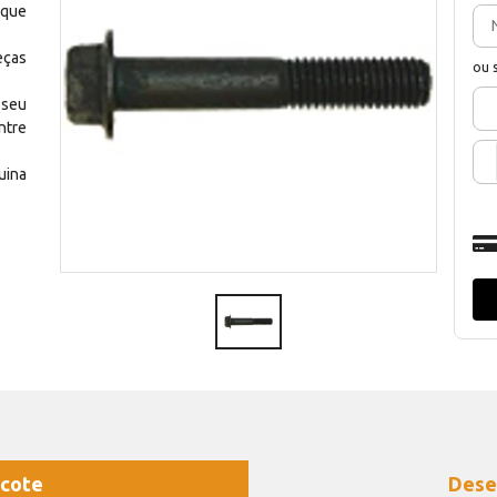
 que
eças
ou 
 seu
ntre
uina
cote
Dese