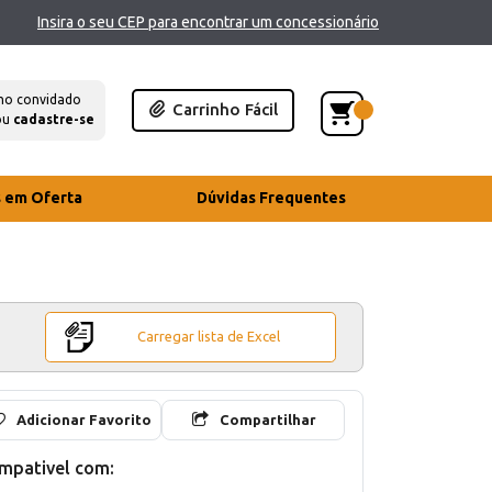
Insira o seu CEP para encontrar um concessionário
mo convidado
Carrinho Fácil
ou
cadastre-se
s em Oferta
Dúvidas Frequentes
Carregar lista de Excel
Adicionar Favorito
Compartilhar
mpativel com: