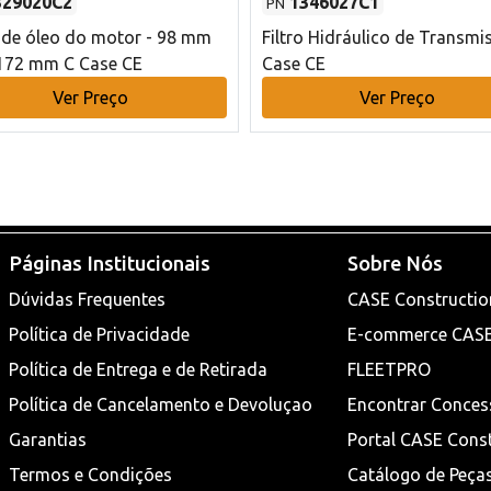
329020C2
1346027C1
PN
o de óleo do motor - 98 mm
Filtro Hidráulico de Transmi
172 mm C Case CE
Case CE
Ver Preço
Ver Preço
Páginas Institucionais
Sobre Nós
Dúvidas Frequentes
CASE Constructio
Política de Privacidade
E-commerce CAS
Política de Entrega e de Retirada
FLEETPRO
Política de Cancelamento e Devoluçao
Encontrar Conces
Garantias
Portal CASE Cons
Termos e Condições
Catálogo de Peça