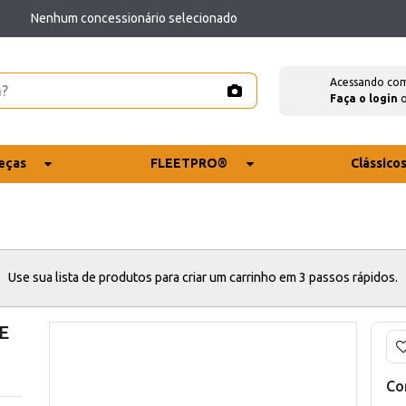
Nenhum concessionário selecionado
Acessando co
Faça o login
eças
FLEETPRO®
Clássico
Use sua lista de produtos para criar um carrinho em 3 passos rápidos.
E
Co