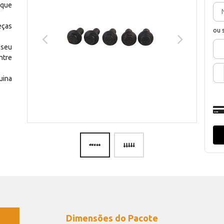
 que
eças
ou 
 seu
ntre
uina
Dimensões do Pacote