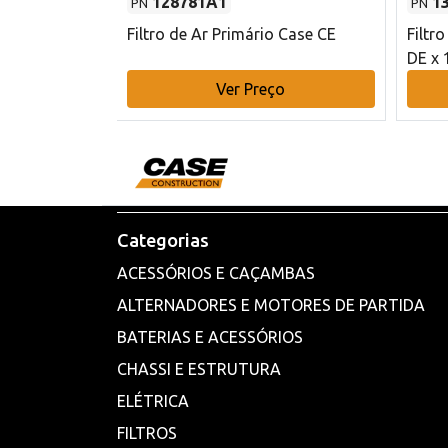
128781A1
1
PN
PN
l - 80 mm DE
Filtro de Ar Primário Case CE
Filtr
DE x 
o
Ver Preço
Categorias
ACESSÓRIOS E CAÇAMBAS
ALTERNADORES E MOTORES DE PARTIDA
BATERIAS E ACESSÓRIOS
CHASSI E ESTRUTURA
ELÉTRICA
FILTROS