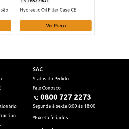
163279A1
48145970
PN
PN
ssão
Hydraulic Oil Filter Case CE
Filtro de com
x 75 mm L Ca
Ver Preço
V
SAC
n
Status do Pedido
E
Fale Conosco
0800 727 2273
Segunda à sexta 8:00 às 18:00
sionário
truction
*Exceto feriados
s