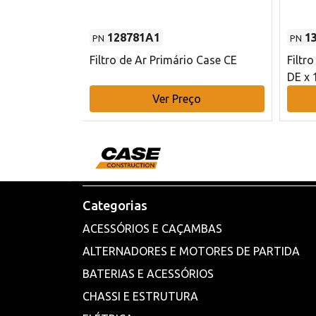
128781A1
1
PN
PN
l - 80 mm DE
Filtro de Ar Primário Case CE
Filtr
DE x 
o
Ver Preço
Categorias
ACESSÓRIOS E CAÇAMBAS
ALTERNADORES E MOTORES DE PARTIDA
BATERIAS E ACESSÓRIOS
CHASSI E ESTRUTURA