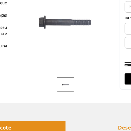
 que
eças
ou 
 seu
ntre
uina
cote
Dese