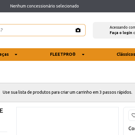
Nenhum concessionário selecionado
Acessando co
Faça o login
eças
FLEETPRO®
Clássico
Use sua lista de produtos para criar um carrinho em 3 passos rápidos.
E
Co