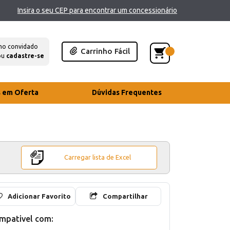
Insira o seu CEP para encontrar um concessionário
mo convidado
Carrinho Fácil
ou
cadastre-se
s em Oferta
Dúvidas Frequentes
Carregar lista de Excel
Adicionar Favorito
Compartilhar
mpativel com: