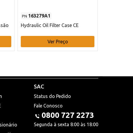
163279A1
48145970
PN
PN
ssão
Hydraulic Oil Filter Case CE
Filtro de com
x 75 mm L Ca
Ver Preço
V
SAC
n
Status do Pedido
E
Fale Conosco
0800 727 2273
Segunda à sexta 8:00 às 18:00
sionário