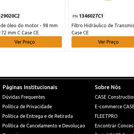
329020C2
1346027C1
PN
o de óleo do motor - 98 mm
Filtro Hidráulico de Transmi
172 mm C Case CE
Case CE
Ver Preço
Ver Preço
Páginas Institucionais
Sobre Nós
Dúvidas Frequentes
CASE Constructio
Política de Privacidade
E-commerce CAS
Política de Entrega e de Retirada
FLEETPRO
Política de Cancelamento e Devoluçao
Encontrar Conces