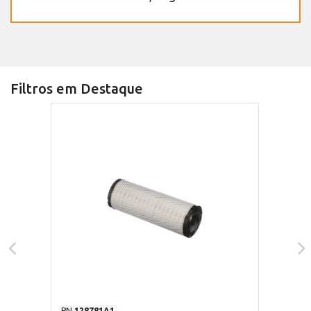
Filtros em Destaque
PN
128781A1