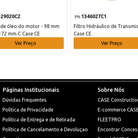
329020C2
1346027C1
PN
o de óleo do motor - 98 mm
Filtro Hidráulico de Transmi
172 mm C Case CE
Case CE
Ver Preço
Ver Preço
Páginas Institucionais
Sobre Nós
Dúvidas Frequentes
CASE Constructio
Política de Privacidade
E-commerce CAS
Política de Entrega e de Retirada
FLEETPRO
Política de Cancelamento e Devoluçao
Encontrar Conces