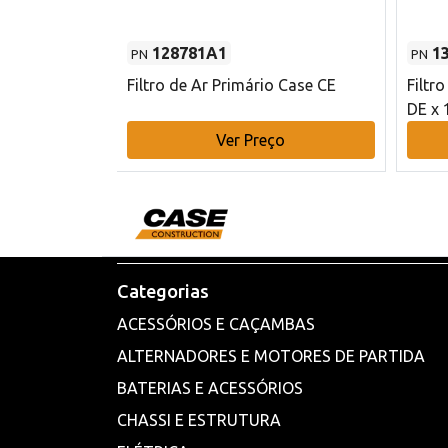
128781A1
1
PN
PN
l - 80 mm DE
Filtro de Ar Primário Case CE
Filtr
DE x 
o
Ver Preço
Categorias
ACESSÓRIOS E CAÇAMBAS
ALTERNADORES E MOTORES DE PARTIDA
BATERIAS E ACESSÓRIOS
CHASSI E ESTRUTURA