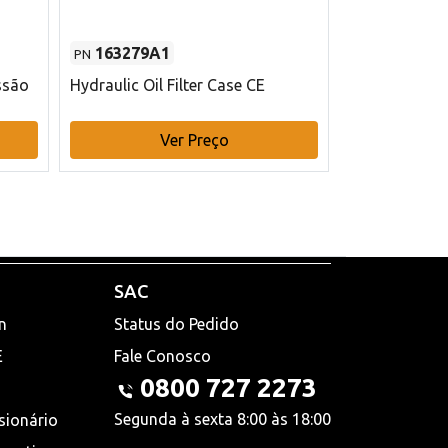
163279A1
48145970
PN
PN
ssão
Hydraulic Oil Filter Case CE
Filtro de com
x 75 mm L Ca
Ver Preço
V
SAC
n
Status do Pedido
E
Fale Conosco
0800 727 2273
Segunda à sexta 8:00 às 18:00
sionário