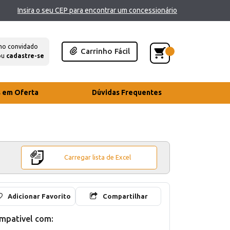
Insira o seu CEP para encontrar um concessionário
mo convidado
Carrinho Fácil
ou
cadastre-se
s em Oferta
Dúvidas Frequentes
Carregar lista de Excel
Adicionar Favorito
Compartilhar
mpativel com: