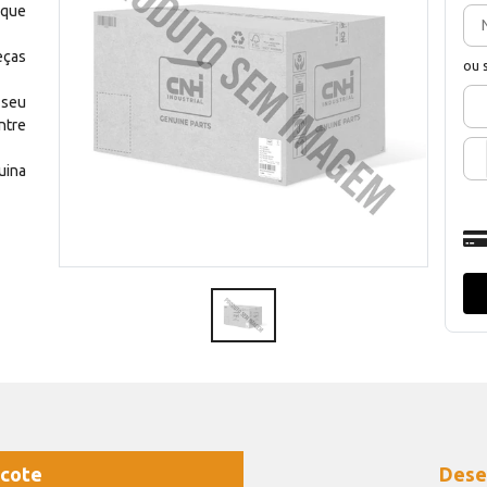
 que
eças
ou 
 seu
ntre
uina
cote
Dese