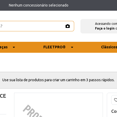
Nenhum concessionário selecionado
Acessando co
Faça o login
eças
FLEETPRO®
Clássico
Use sua lista de produtos para criar um carrinho em 3 passos rápidos.
 CE
Co