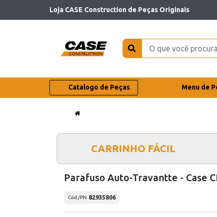
Loja CASE Construction de Peças Originais
Catalogo de Peças
Menu de P
CARRINHO FÁCIL
Parafuso Auto-Travantte - Case C
82935806
Cód./PN