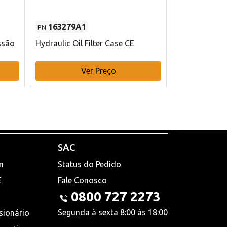
163279A1
48145970
PN
PN
ssão
Hydraulic Oil Filter Case CE
Filtro de com
x 75 mm L Ca
Ver Preço
V
SAC
n
Status do Pedido
E
Fale Conosco
0800 727 2273
Segunda à sexta 8:00 às 18:00
sionário