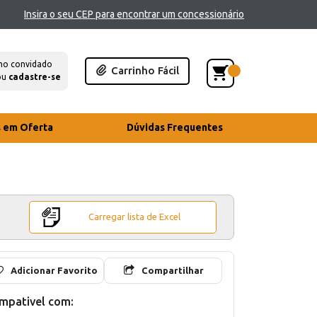
Insira o seu CEP para encontrar um concessionário
mo convidado
Carrinho Fácil
ou
cadastre-se
s em Oferta
Dúvidas Frequentes
Carregar lista de Excel
Adicionar Favorito
Compartilhar
mpativel com: