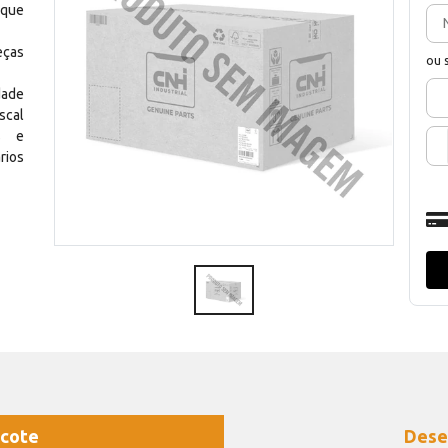
 que
eças
ou 
dade
scal
os e
rios
cote
Dese