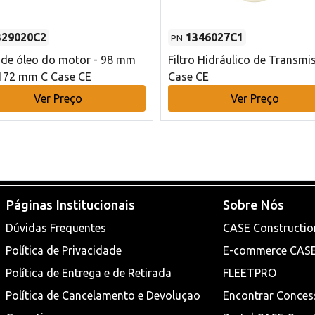
329020C2
1346027C1
PN
o de óleo do motor - 98 mm
Filtro Hidráulico de Transmi
172 mm C Case CE
Case CE
Ver Preço
Ver Preço
Páginas Institucionais
Sobre Nós
Dúvidas Frequentes
CASE Constructio
Política de Privacidade
E-commerce CAS
Política de Entrega e de Retirada
FLEETPRO
Política de Cancelamento e Devoluçao
Encontrar Conces