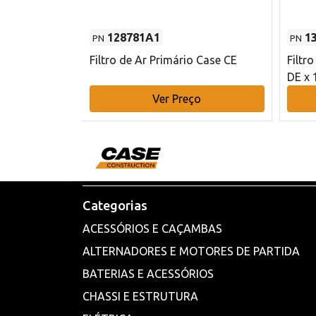
128781A1
1
PN
PN
l - 80 mm DE
Filtro de Ar Primário Case CE
Filtr
DE x 
o
Ver Preço
Categorias
ACESSÓRIOS E CAÇAMBAS
ALTERNADORES E MOTORES DE PARTIDA
BATERIAS E ACESSÓRIOS
CHASSI E ESTRUTURA