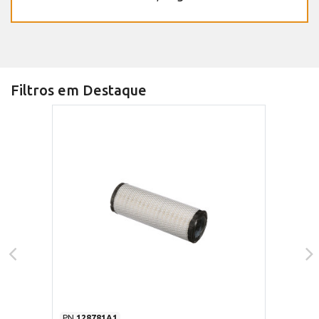
Filtros em Destaque
PN
128781A1