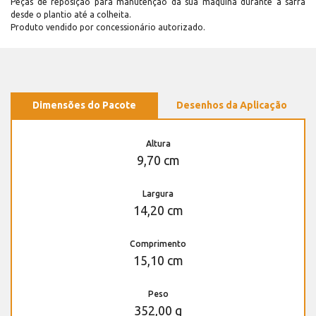
Peças de reposição para manutenção dá sua máquina durante a safra
desde o plantio até a colheita.
Produto vendido por concessionário autorizado.
Dimensões do Pacote
Desenhos da Aplicação
Altura
9,70 cm
Largura
14,20 cm
Comprimento
15,10 cm
Peso
352,00 g