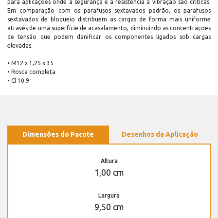
para aplicações onde a segurança e a resistência à vibração são críticas.
Em comparação com os parafusos sextavados padrão, os parafusos
sextavados de bloqueio distribuem as cargas de forma mais uniforme
através de uma superfície de acasalamento, diminuindo as concentrações
de tensão que podem danificar os componentes ligados sob cargas
elevadas.
• M12 x 1,25 x 35
• Rosca completa
• Cl 10.9
Dimensões do Pacote
Desenhos da Aplicação
Altura
1,00 cm
Largura
9,50 cm