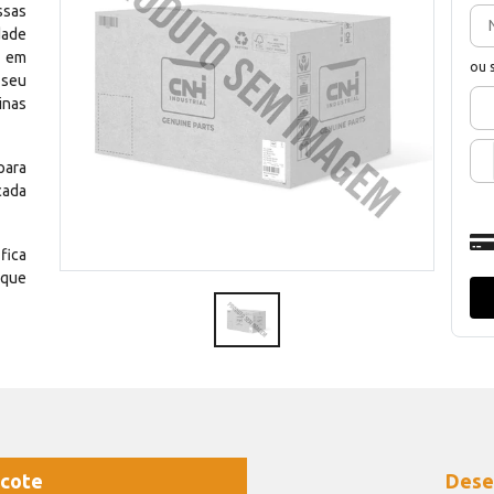
ssas
dade
e em
ou 
 seu
inas
para
cada
fica
 que
cote
Dese