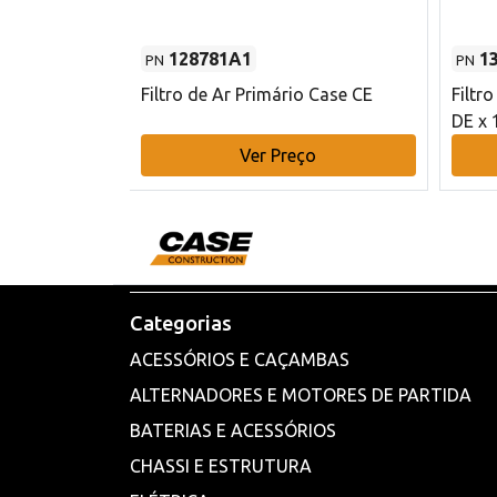
128781A1
1
PN
PN
l - 80 mm DE
Filtro de Ar Primário Case CE
Filtr
DE x 
o
Ver Preço
Categorias
ACESSÓRIOS E CAÇAMBAS
ALTERNADORES E MOTORES DE PARTIDA
BATERIAS E ACESSÓRIOS
CHASSI E ESTRUTURA