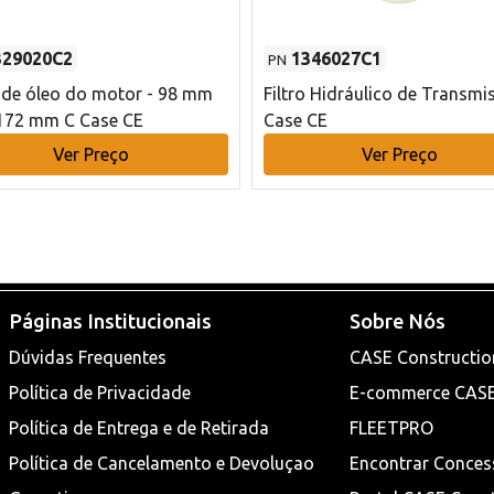
329020C2
1346027C1
PN
o de óleo do motor - 98 mm
Filtro Hidráulico de Transmi
172 mm C Case CE
Case CE
Ver Preço
Ver Preço
Páginas Institucionais
Sobre Nós
Dúvidas Frequentes
CASE Constructio
Política de Privacidade
E-commerce CAS
Política de Entrega e de Retirada
FLEETPRO
Política de Cancelamento e Devoluçao
Encontrar Conces