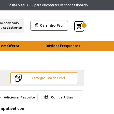
Insira o seu CEP para encontrar um concessionário
mo convidado
Carrinho Fácil
ou
cadastre-se
s em Oferta
Dúvidas Frequentes
Carregar lista de Excel
Adicionar Favorito
Compartilhar
mpativel com: