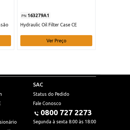
163279A1
48145970
PN
PN
ssão
Hydraulic Oil Filter Case CE
Filtro de com
x 75 mm L Ca
Ver Preço
V
SAC
n
Status do Pedido
E
Fale Conosco
0800 727 2273
Segunda à sexta 8:00 às 18:00
sionário