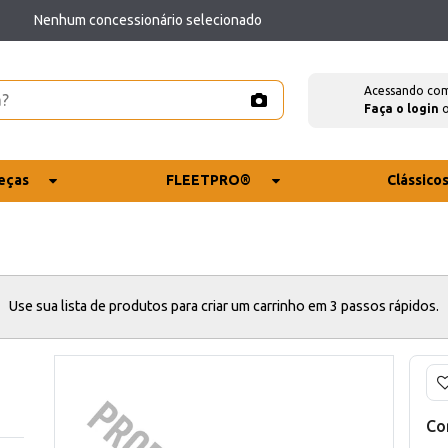
Nenhum concessionário selecionado
Acessando co
Faça o login
eças
FLEETPRO®
Clássico
Use sua lista de produtos para criar um carrinho em 3 passos rápidos.
Co