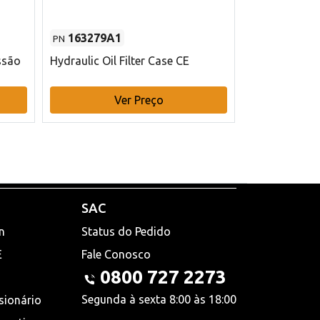
163279A1
48145970
PN
PN
ssão
Hydraulic Oil Filter Case CE
Filtro de com
x 75 mm L Ca
Ver Preço
V
SAC
n
Status do Pedido
E
Fale Conosco
0800 727 2273
Segunda à sexta 8:00 às 18:00
sionário