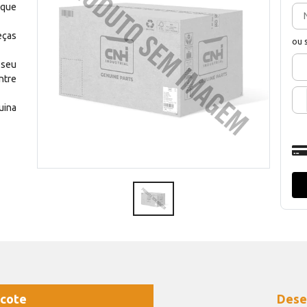
 que
eças
ou 
 seu
ntre
uina
cote
Dese