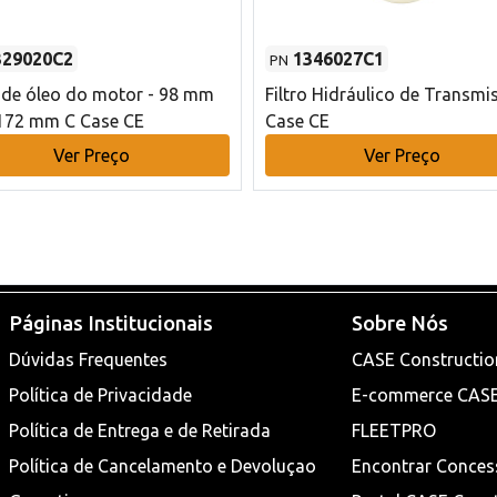
329020C2
1346027C1
PN
o de óleo do motor - 98 mm
Filtro Hidráulico de Transmi
172 mm C Case CE
Case CE
Ver Preço
Ver Preço
Páginas Institucionais
Sobre Nós
Dúvidas Frequentes
CASE Constructio
Política de Privacidade
E-commerce CAS
Política de Entrega e de Retirada
FLEETPRO
Política de Cancelamento e Devoluçao
Encontrar Conces