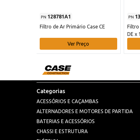
128781A1
1
PN
PN
l - 80 mm DE
Filtro de Ar Primário Case CE
Filtr
DE x 
o
Ver Preço
Categorias
ACESSÓRIOS E CAÇAMBAS
ALTERNADORES E MOTORES DE PARTIDA
BATERIAS E ACESSÓRIOS
CHASSI E ESTRUTURA