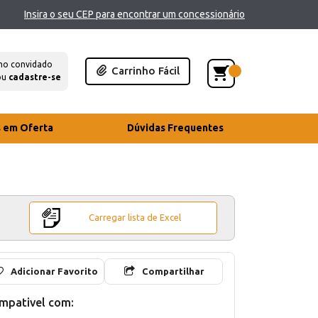
Insira o seu CEP para encontrar um concessionário
mo convidado
Carrinho Fácil
ou
cadastre-se
s em Oferta
Dúvidas Frequentes
Carregar lista de Excel
Adicionar Favorito
Compartilhar
mpativel com: