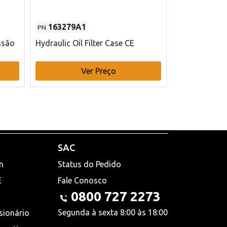
163279A1
48145970
PN
PN
ssão
Hydraulic Oil Filter Case CE
Filtro de com
x 75 mm L Ca
Ver Preço
V
SAC
n
Status do Pedido
E
Fale Conosco
0800 727 2273
Segunda à sexta 8:00 às 18:00
sionário