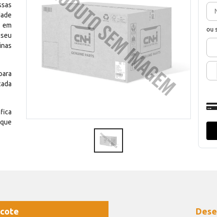
ssas
dade
e em
ou 
 seu
inas
para
cada
fica
 que
cote
Dese