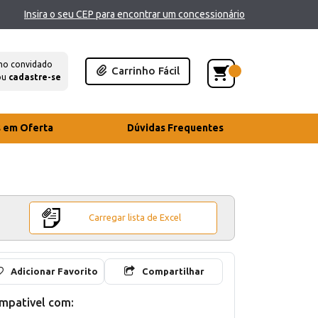
Insira o seu CEP para encontrar um concessionário
mo convidado
Carrinho Fácil
ou
cadastre-se
s em Oferta
Dúvidas Frequentes
Carregar lista de Excel
Adicionar Favorito
Compartilhar
mpativel com: