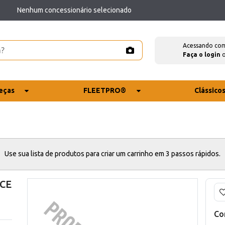
Nenhum concessionário selecionado
Acessando co
Faça o login
eças
FLEETPRO®
Clássico
Use sua lista de produtos para criar um carrinho em 3 passos rápidos.
 CE
Co