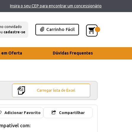
Insira o seu CEP para encontrar um concessionário
mo convidado
Carrinho Fácil
ou
cadastre-se
s em Oferta
Dúvidas Frequentes
Carregar lista de Excel
Adicionar Favorito
Compartilhar
mpativel com: