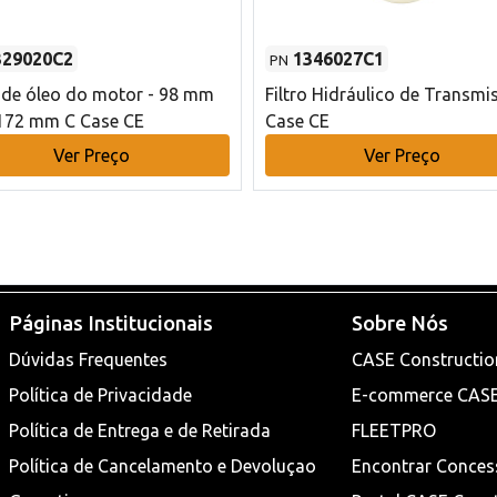
329020C2
1346027C1
PN
o de óleo do motor - 98 mm
Filtro Hidráulico de Transmi
172 mm C Case CE
Case CE
Ver Preço
Ver Preço
Páginas Institucionais
Sobre Nós
Dúvidas Frequentes
CASE Constructio
Política de Privacidade
E-commerce CAS
Política de Entrega e de Retirada
FLEETPRO
Política de Cancelamento e Devoluçao
Encontrar Conces