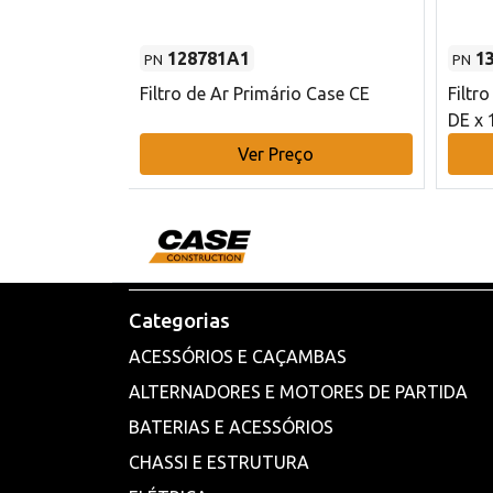
128781A1
1
PN
PN
l - 80 mm DE
Filtro de Ar Primário Case CE
Filtr
DE x 
o
Ver Preço
Categorias
ACESSÓRIOS E CAÇAMBAS
ALTERNADORES E MOTORES DE PARTIDA
BATERIAS E ACESSÓRIOS
CHASSI E ESTRUTURA