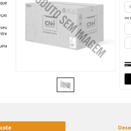
 que
eças
ou 
 seu
ntre
uina
cote
Dese