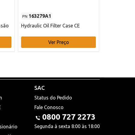
163279A1
48145970
PN
PN
ssão
Hydraulic Oil Filter Case CE
Filtro de com
x 75 mm L Ca
Ver Preço
V
SAC
n
Status do Pedido
E
Fale Conosco
0800 727 2273
Segunda à sexta 8:00 às 18:00
sionário