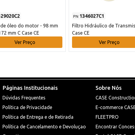
329020C2
1346027C1
PN
o de óleo do motor - 98 mm
Filtro Hidráulico de Transmi
172 mm C Case CE
Case CE
Ver Preço
Ver Preço
Páginas Institucionais
Sobre Nós
Dúvidas Frequentes
CASE Constructio
Política de Privacidade
E-commerce CAS
Política de Entrega e de Retirada
FLEETPRO
Política de Cancelamento e Devoluçao
Encontrar Conces