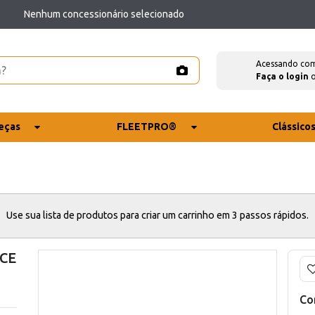
Nenhum concessionário selecionado
Acessando co
Faça o login
eças
FLEETPRO®
Clássico
Use sua lista de produtos para criar um carrinho em 3 passos rápidos.
 CE
Co