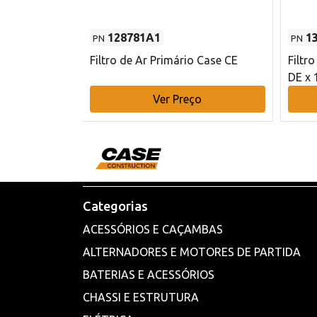
128781A1
1
PN
PN
l - 80 mm DE
Filtro de Ar Primário Case CE
Filtr
DE x 
o
Ver Preço
Categorias
ACESSÓRIOS E CAÇAMBAS
ALTERNADORES E MOTORES DE PARTIDA
BATERIAS E ACESSÓRIOS
CHASSI E ESTRUTURA