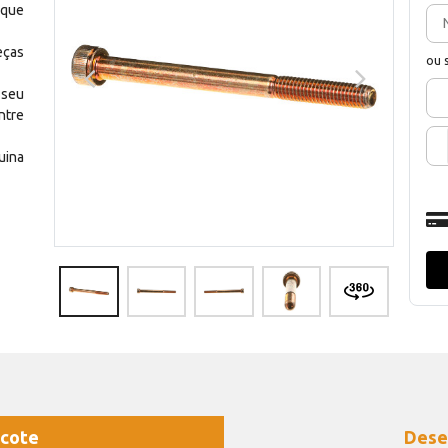
 que
eças
ou 
 seu
ntre
uina
cote
Dese