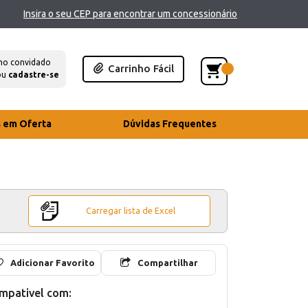
Insira o seu CEP para encontrar um concessionário
mo convidado
Carrinho Fácil
ou
cadastre-se
s em Oferta
Dúvidas Frequentes
Carregar lista de Excel
Adicionar Favorito
Compartilhar
mpativel com: