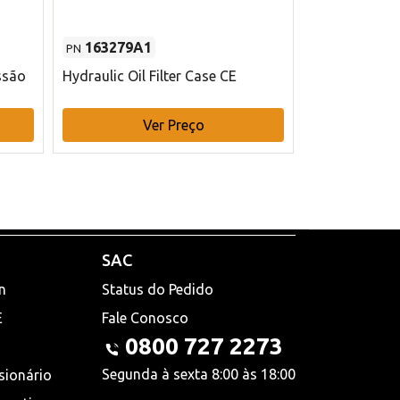
163279A1
48145970
PN
PN
ssão
Hydraulic Oil Filter Case CE
Filtro de com
x 75 mm L Ca
Ver Preço
V
SAC
n
Status do Pedido
E
Fale Conosco
0800 727 2273
Segunda à sexta 8:00 às 18:00
sionário