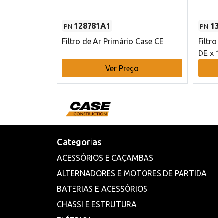
128781A1
1
PN
PN
l - 80 mm DE
Filtro de Ar Primário Case CE
Filtr
DE x 
o
Ver Preço
Categorias
ACESSÓRIOS E CAÇAMBAS
ALTERNADORES E MOTORES DE PARTIDA
BATERIAS E ACESSÓRIOS
CHASSI E ESTRUTURA