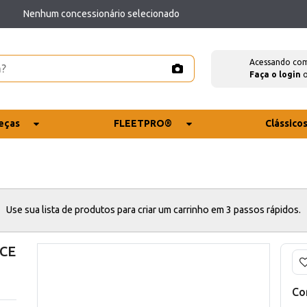
Nenhum concessionário selecionado
Acessando co
Faça o login
eças
FLEETPRO®
Clássico
Use sua lista de produtos para criar um carrinho em 3 passos rápidos.
 CE
Co