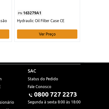
163279A1
48145970
PN
PN
ssão
Hydraulic Oil Filter Case CE
Filtro de com
x 75 mm L Ca
Ver Preço
V
SAC
n
Status do Pedido
E
Fale Conosco
0800 727 2273
Segunda à sexta 8:00 às 18:00
sionário