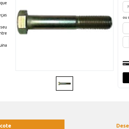
 que
eças
ou 
 seu
ntre
uina
cote
Dese