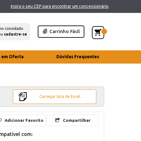
Insira o seu CEP para encontrar um concessionário
mo convidado
Carrinho Fácil
ou
cadastre-se
s em Oferta
Dúvidas Frequentes
Carregar lista de Excel
Adicionar Favorito
Compartilhar
mpativel com: