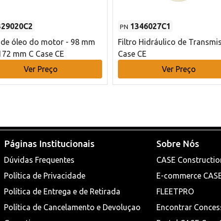
329020C2
1346027C1
PN
o de óleo do motor - 98 mm
Filtro Hidráulico de Transmi
172 mm C Case CE
Case CE
Ver Preço
Ver Preço
Páginas Institucionais
Sobre Nós
Dúvidas Frequentes
CASE Constructio
Política de Privacidade
E-commerce CAS
Política de Entrega e de Retirada
FLEETPRO
Política de Cancelamento e Devoluçao
Encontrar Conces