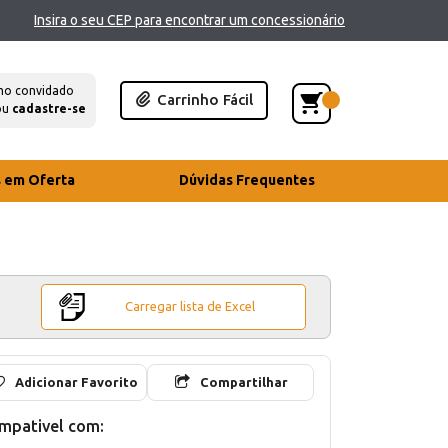
Insira o seu CEP para encontrar um concessionário
mo convidado
Carrinho Fácil
ou
cadastre-se
s em Oferta
Dúvidas Frequentes
Carregar lista de Excel
Adicionar Favorito
Compartilhar
mpativel com: