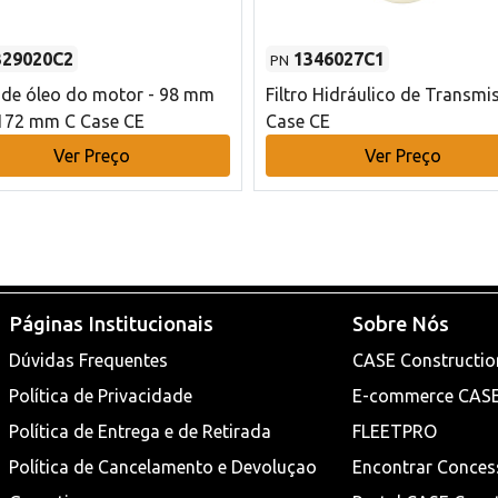
329020C2
1346027C1
PN
o de óleo do motor - 98 mm
Filtro Hidráulico de Transmi
172 mm C Case CE
Case CE
Ver Preço
Ver Preço
Páginas Institucionais
Sobre Nós
Dúvidas Frequentes
CASE Constructio
Política de Privacidade
E-commerce CAS
Política de Entrega e de Retirada
FLEETPRO
Política de Cancelamento e Devoluçao
Encontrar Conces