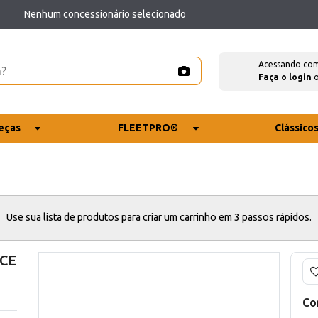
Nenhum concessionário selecionado
Acessando co
Faça o login
eças
FLEETPRO®
Clássico
Use sua lista de produtos para criar um carrinho em 3 passos rápidos.
 CE
Co