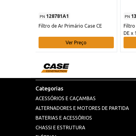
128781A1
1
PN
PN
l - 80 mm DE
Filtro de Ar Primário Case CE
Filtr
DE x 
o
Ver Preço
Categorias
ACESSÓRIOS E CAÇAMBAS
ALTERNADORES E MOTORES DE PARTIDA
BATERIAS E ACESSÓRIOS
CHASSI E ESTRUTURA