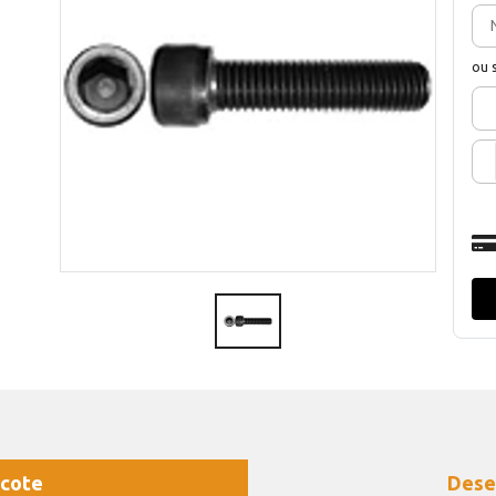
ou 
cote
Dese