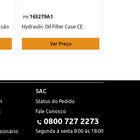
163279A1
48145970
PN
PN
ssão
Hydraulic Oil Filter Case CE
Filtro de com
x 75 mm L Ca
Ver Preço
V
SAC
n
Status do Pedido
E
Fale Conosco
0800 727 2273
Segunda à sexta 8:00 às 18:00
sionário