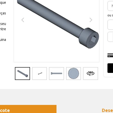
 que
eças
ou 
 seu
ntre
uina
cote
Dese