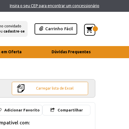
Insira o seu CEP para encontrar um concessionário
mo convidado
Carrinho Fácil
ou
cadastre-se
s em Oferta
Dúvidas Frequentes
Carregar lista de Excel
Adicionar Favorito
Compartilhar
mpativel com: