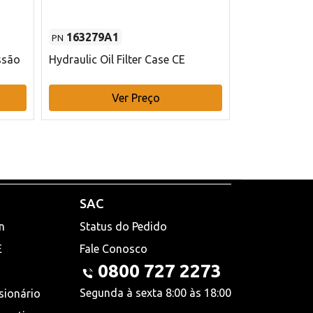
163279A1
48145970
PN
PN
ssão
Hydraulic Oil Filter Case CE
Filtro de com
x 75 mm L Ca
Ver Preço
V
SAC
n
Status do Pedido
E
Fale Conosco
0800 727 2273
Segunda à sexta 8:00 às 18:00
sionário