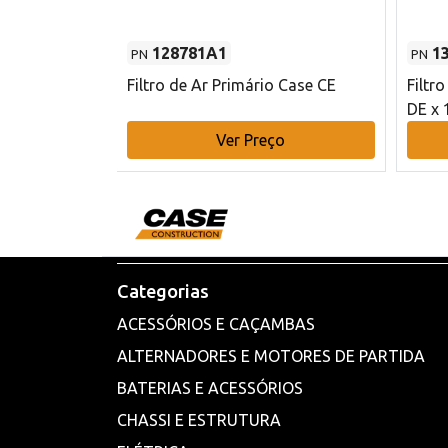
128781A1
1
PN
PN
l - 80 mm DE
Filtro de Ar Primário Case CE
Filtr
DE x 
o
Ver Preço
Categorias
ACESSÓRIOS E CAÇAMBAS
ALTERNADORES E MOTORES DE PARTIDA
BATERIAS E ACESSÓRIOS
CHASSI E ESTRUTURA