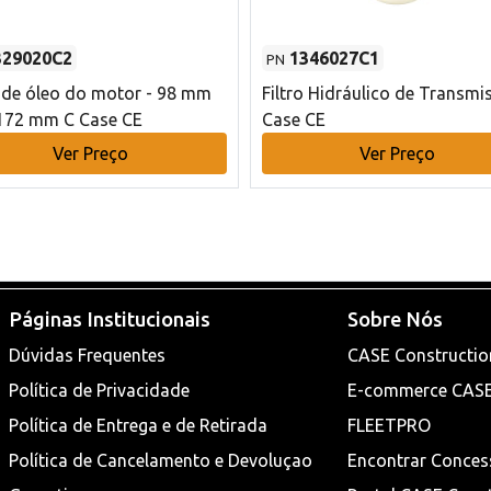
329020C2
1346027C1
PN
o de óleo do motor - 98 mm
Filtro Hidráulico de Transmi
172 mm C Case CE
Case CE
Ver Preço
Ver Preço
Páginas Institucionais
Sobre Nós
Dúvidas Frequentes
CASE Constructio
Política de Privacidade
E-commerce CAS
Política de Entrega e de Retirada
FLEETPRO
Política de Cancelamento e Devoluçao
Encontrar Conces