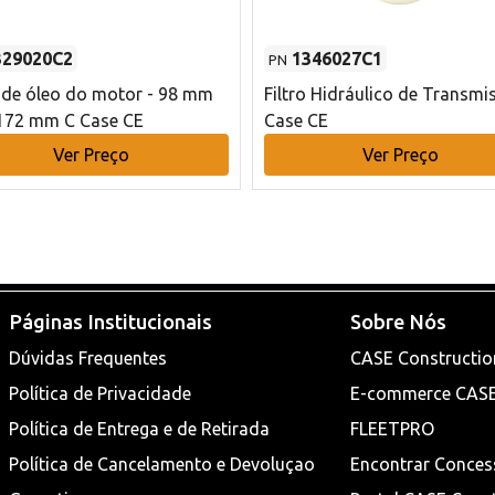
329020C2
1346027C1
PN
o de óleo do motor - 98 mm
Filtro Hidráulico de Transmi
172 mm C Case CE
Case CE
Ver Preço
Ver Preço
Páginas Institucionais
Sobre Nós
Dúvidas Frequentes
CASE Constructio
Política de Privacidade
E-commerce CAS
Política de Entrega e de Retirada
FLEETPRO
Política de Cancelamento e Devoluçao
Encontrar Conces