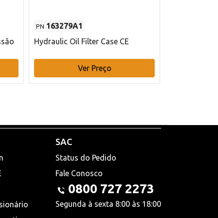
163279A1
48145970
PN
PN
ssão
Hydraulic Oil Filter Case CE
Filtro de com
x 75 mm L Ca
Ver Preço
V
SAC
n
Status do Pedido
E
Fale Conosco
0800 727 2273
Segunda à sexta 8:00 às 18:00
sionário