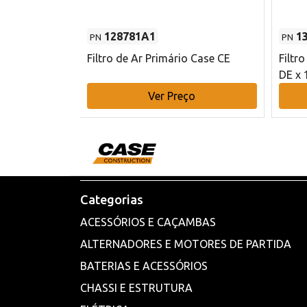
128781A1
1
PN
PN
l - 80 mm DE
Filtro de Ar Primário Case CE
Filtr
DE x 
o
Ver Preço
Categorias
ACESSÓRIOS E CAÇAMBAS
ALTERNADORES E MOTORES DE PARTIDA
BATERIAS E ACESSÓRIOS
CHASSI E ESTRUTURA