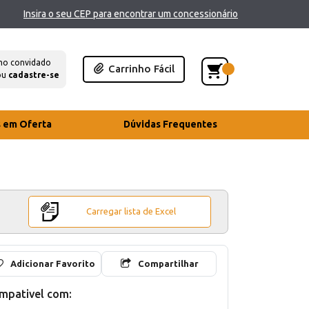
Insira o seu CEP para encontrar um concessionário
mo convidado
Carrinho Fácil
ou
cadastre-se
s em Oferta
Dúvidas Frequentes
Carregar lista de Excel
Adicionar Favorito
Compartilhar
mpativel com: