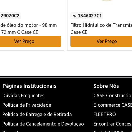
329020C2
1346027C1
PN
o de óleo do motor - 98 mm
Filtro Hidráulico de Transmi
172 mm C Case CE
Case CE
Ver Preço
Ver Preço
Páginas Institucionais
Sobre Nós
Dúvidas Frequentes
CASE Constructio
Política de Privacidade
E-commerce CAS
Política de Entrega e de Retirada
FLEETPRO
Política de Cancelamento e Devoluçao
Encontrar Conces