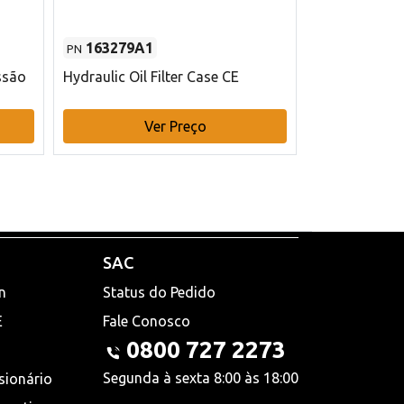
163279A1
48145970
PN
PN
ssão
Hydraulic Oil Filter Case CE
Filtro de com
x 75 mm L Ca
Ver Preço
V
SAC
n
Status do Pedido
E
Fale Conosco
0800 727 2273
Segunda à sexta 8:00 às 18:00
sionário