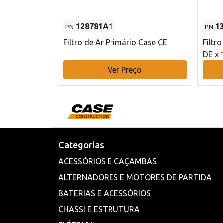
128781A1
1
PN
PN
l - 80 mm DE
Filtro de Ar Primário Case CE
Filtr
DE x 
o
Ver Preço
Categorias
ACESSÓRIOS E CAÇAMBAS
ALTERNADORES E MOTORES DE PARTIDA
BATERIAS E ACESSÓRIOS
CHASSI E ESTRUTURA