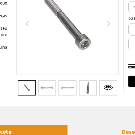
 que
eças
ou 
 seu
ntre
uina
cote
Dese