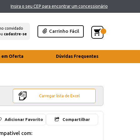
Insira o seu CEP para encontrar um concessionário
mo convidado
Carrinho Fácil
ou
cadastre-se
s em Oferta
Dúvidas Frequentes
Carregar lista de Excel
Adicionar Favorito
Compartilhar
mpativel com: