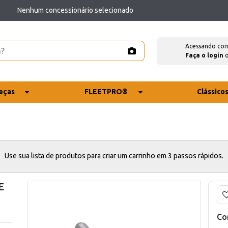
Nenhum concessionário selecionado
Acessando co
Faça o login
eças
FLEETPRO®
Clássico
Use sua lista de produtos para criar um carrinho em 3 passos rápidos.
E
Co