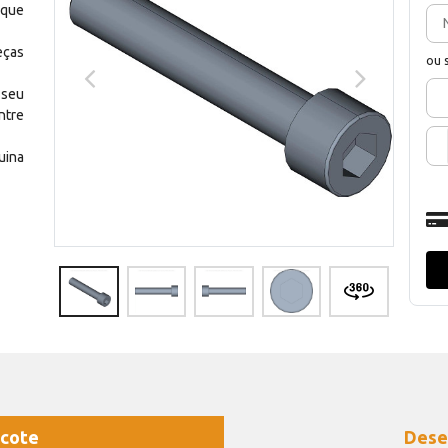
 que
eças
ou 
 seu
ntre
uina
cote
Dese