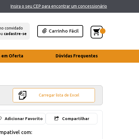
Insira o seu CEP para encontrar um concessionário
mo convidado
Carrinho Fácil
ou
cadastre-se
s em Oferta
Dúvidas Frequentes
Carregar lista de Excel
Adicionar Favorito
Compartilhar
mpativel com: