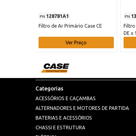
128781A1
1
PN
PN
l - 80 mm DE
Filtro de Ar Primário Case CE
Filtr
DE x 
o
Ver Preço
Categorias
ACESSÓRIOS E CAÇAMBAS
ALTERNADORES E MOTORES DE PARTIDA
BATERIAS E ACESSÓRIOS
CHASSI E ESTRUTURA