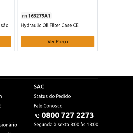
163279A1
48145970
PN
PN
ssão
Hydraulic Oil Filter Case CE
Filtro de com
x 75 mm L Ca
Ver Preço
V
SAC
n
Status do Pedido
E
Fale Conosco
0800 727 2273
Segunda à sexta 8:00 às 18:00
sionário