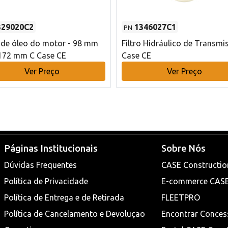
329020C2
1346027C1
PN
o de óleo do motor - 98 mm
Filtro Hidráulico de Transmi
172 mm C Case CE
Case CE
Ver Preço
Ver Preço
Páginas Institucionais
Sobre Nós
Dúvidas Frequentes
CASE Constructio
Política de Privacidade
E-commerce CAS
Política de Entrega e de Retirada
FLEETPRO
Política de Cancelamento e Devoluçao
Encontrar Conces