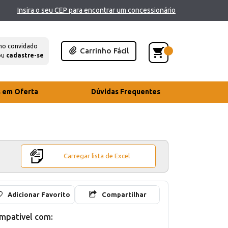
Insira o seu CEP para encontrar um concessionário
mo convidado
Carrinho Fácil
ou
cadastre-se
s em Oferta
Dúvidas Frequentes
Carregar lista de Excel
Adicionar Favorito
Compartilhar
mpativel com: