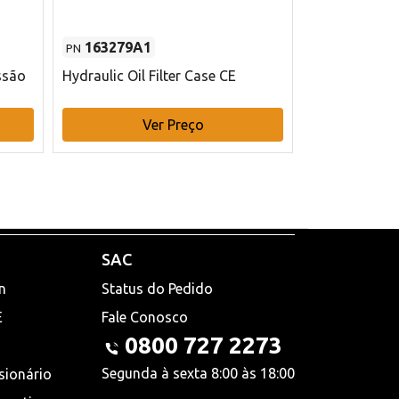
163279A1
48145970
PN
PN
ssão
Hydraulic Oil Filter Case CE
Filtro de com
x 75 mm L Ca
Ver Preço
V
SAC
n
Status do Pedido
E
Fale Conosco
0800 727 2273
Segunda à sexta 8:00 às 18:00
sionário