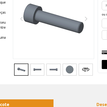
 que
eças
ou 
 seu
ntre
uina
cote
Dese