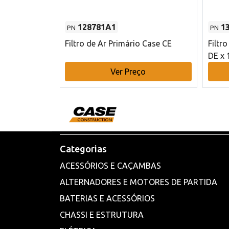
128781A1
1
PN
PN
l - 80 mm DE
Filtro de Ar Primário Case CE
Filtr
DE x 
o
Ver Preço
Categorias
ACESSÓRIOS E CAÇAMBAS
ALTERNADORES E MOTORES DE PARTIDA
BATERIAS E ACESSÓRIOS
CHASSI E ESTRUTURA