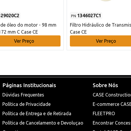
329020C2
1346027C1
PN
o de óleo do motor - 98 mm
Filtro Hidráulico de Transmi
172 mm C Case CE
Case CE
Ver Preço
Ver Preço
Páginas Institucionais
Sobre Nós
Dúvidas Frequentes
CASE Constructio
Política de Privacidade
E-commerce CAS
Política de Entrega e de Retirada
FLEETPRO
Política de Cancelamento e Devoluçao
Encontrar Conces