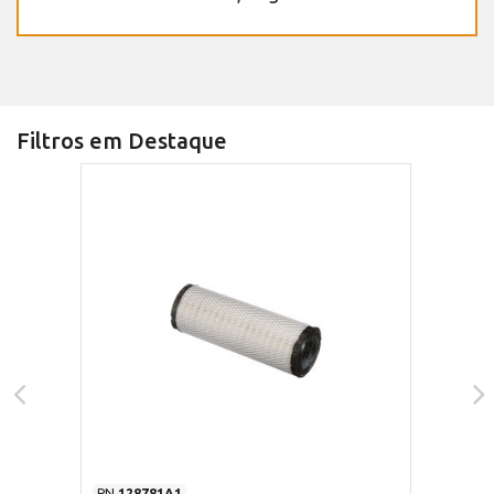
Filtros em Destaque
PN
128781A1