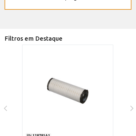
Filtros em Destaque
PN
128781A1