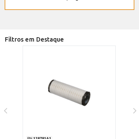
Filtros em Destaque
PN
128781A1