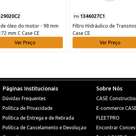
329020C2
1346027C1
PN
o de óleo do motor - 98 mm
Filtro Hidráulico de Transmi
172 mm C Case CE
Case CE
Ver Preço
Ver Preço
Páginas Institucionais
Sobre Nós
Dúvidas Frequentes
CASE Constructio
Política de Privacidade
E-commerce CAS
Política de Entrega e de Retirada
FLEETPRO
Política de Cancelamento e Devoluçao
Encontrar Conces