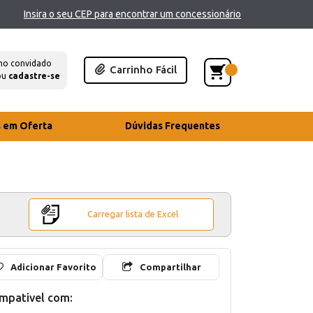
Insira o seu CEP para encontrar um concessionário
mo convidado
Carrinho Fácil
ou
cadastre-se
s em Oferta
Dúvidas Frequentes
Carregar lista de Excel
Adicionar Favorito
Compartilhar
mpativel com: