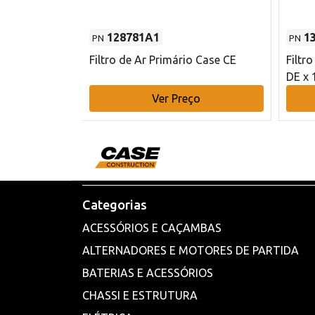
128781A1
1
PN
PN
l - 80 mm DE
Filtro de Ar Primário Case CE
Filtr
DE x 
o
Ver Preço
Categorias
ACESSÓRIOS E CAÇAMBAS
ALTERNADORES E MOTORES DE PARTIDA
BATERIAS E ACESSÓRIOS
CHASSI E ESTRUTURA