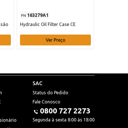
163279A1
48145970
PN
PN
ssão
Hydraulic Oil Filter Case CE
Filtro de com
x 75 mm L Ca
Ver Preço
V
SAC
n
Status do Pedido
E
Fale Conosco
0800 727 2273
Segunda à sexta 8:00 às 18:00
sionário