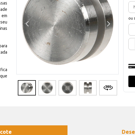
ssas
dade
e em
ou 
 seu
inas
para
cada
fica
 que
cote
Dese