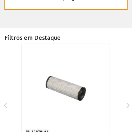
Filtros em Destaque
PN
128781A1