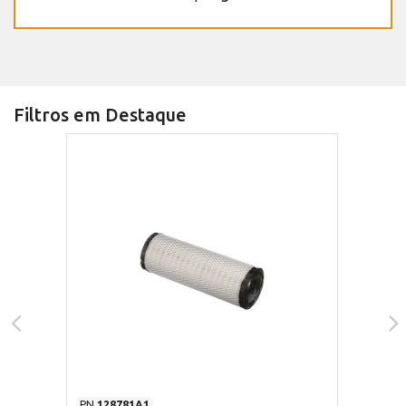
Filtros em Destaque
PN
128781A1