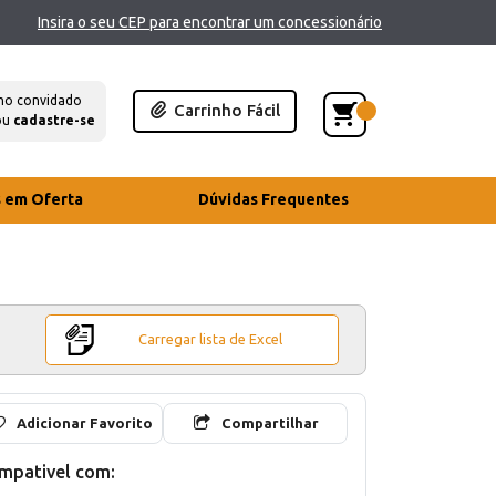
Insira o seu CEP para encontrar um concessionário
mo convidado
Carrinho Fácil
ou
cadastre-se
s em Oferta
Dúvidas Frequentes
Carregar lista de Excel
Adicionar Favorito
Compartilhar
mpativel com: