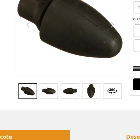
ou 
cote
Dese