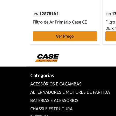
128781A1
1
PN
PN
l - 80 mm DE
Filtro de Ar Primário Case CE
Filtr
DE x 
o
Ver Preço
Categorias
ACESSÓRIOS E CAÇAMBAS
ALTERNADORES E MOTORES DE PARTIDA
BATERIAS E ACESSÓRIOS
CHASSI E ESTRUTURA