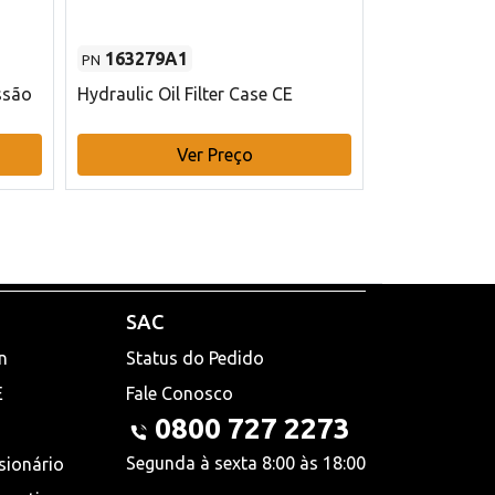
163279A1
48145970
PN
PN
ssão
Hydraulic Oil Filter Case CE
Filtro de com
x 75 mm L Ca
Ver Preço
V
SAC
n
Status do Pedido
E
Fale Conosco
0800 727 2273
Segunda à sexta 8:00 às 18:00
sionário