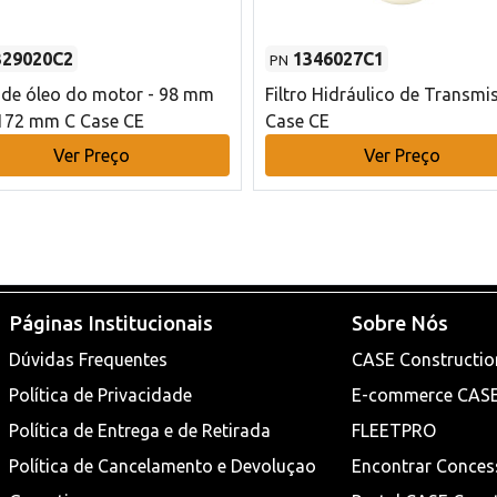
329020C2
1346027C1
PN
o de óleo do motor - 98 mm
Filtro Hidráulico de Transmi
172 mm C Case CE
Case CE
Ver Preço
Ver Preço
Páginas Institucionais
Sobre Nós
Dúvidas Frequentes
CASE Constructio
Política de Privacidade
E-commerce CAS
Política de Entrega e de Retirada
FLEETPRO
Política de Cancelamento e Devoluçao
Encontrar Conces