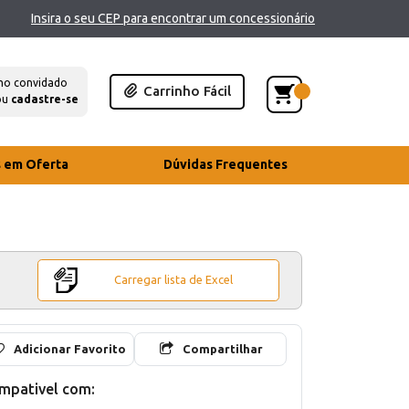
Insira o seu CEP para encontrar um concessionário
mo convidado
Carrinho Fácil
ou
cadastre-se
s em Oferta
Dúvidas Frequentes
Carregar lista de Excel
Adicionar Favorito
Compartilhar
mpativel com: