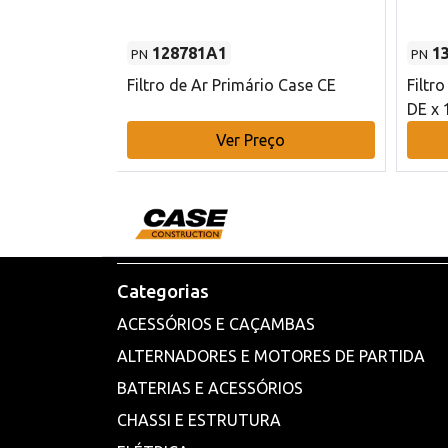
128781A1
1
PN
PN
l - 80 mm DE
Filtro de Ar Primário Case CE
Filtr
DE x 
o
Ver Preço
Categorias
ACESSÓRIOS E CAÇAMBAS
ALTERNADORES E MOTORES DE PARTIDA
BATERIAS E ACESSÓRIOS
CHASSI E ESTRUTURA