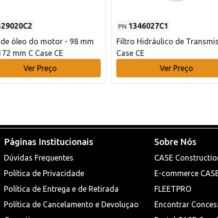
329020C2
1346027C1
PN
o de óleo do motor - 98 mm
Filtro Hidráulico de Transmi
172 mm C Case CE
Case CE
Ver Preço
Ver Preço
Páginas Institucionais
Sobre Nós
Dúvidas Frequentes
CASE Constructio
Política de Privacidade
E-commerce CAS
Política de Entrega e de Retirada
FLEETPRO
Política de Cancelamento e Devoluçao
Encontrar Conces