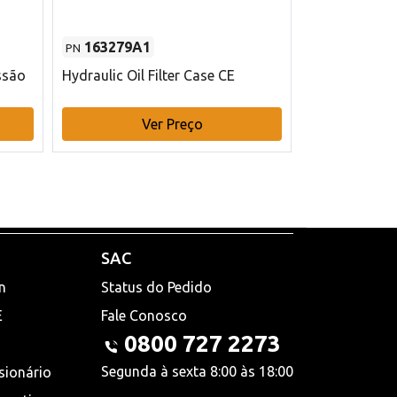
163279A1
48145970
PN
PN
ssão
Hydraulic Oil Filter Case CE
Filtro de com
x 75 mm L Ca
Ver Preço
V
SAC
n
Status do Pedido
E
Fale Conosco
0800 727 2273
Segunda à sexta 8:00 às 18:00
sionário