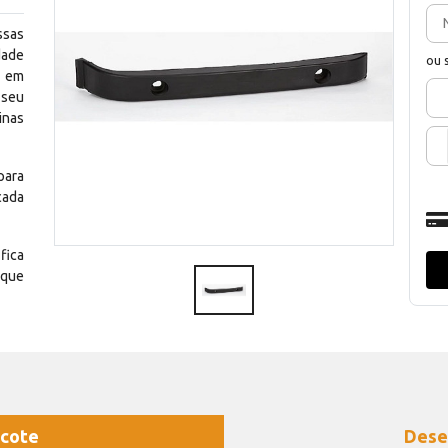
ssas
dade
ou 
e em
 seu
inas
para
cada
fica
 que
cote
Dese