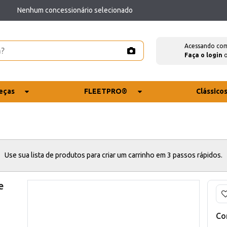
Nenhum concessionário selecionado
Acessando co
Faça o login
eças
FLEETPRO®
Clássico
Use sua lista de produtos para criar um carrinho em 3 passos rápidos.
e
Co