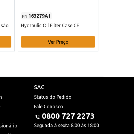
163279A1
48145970
PN
PN
ssão
Hydraulic Oil Filter Case CE
Filtro de com
x 75 mm L Ca
Ver Preço
V
SAC
n
Status do Pedido
E
Fale Conosco
0800 727 2273
Segunda à sexta 8:00 às 18:00
sionário