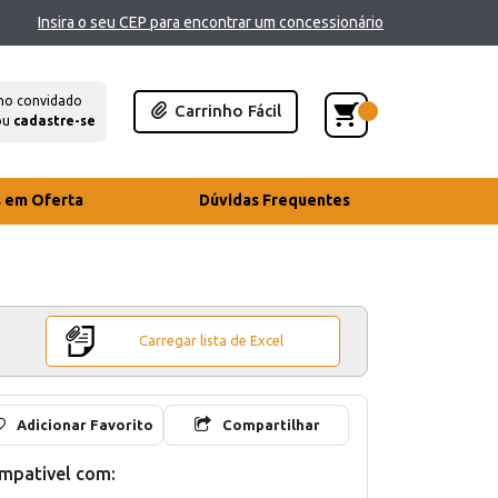
Insira o seu CEP para encontrar um concessionário
mo convidado
Carrinho Fácil
ou
cadastre-se
s em Oferta
Dúvidas Frequentes
Carregar lista de Excel
Adicionar Favorito
Compartilhar
mpativel com: