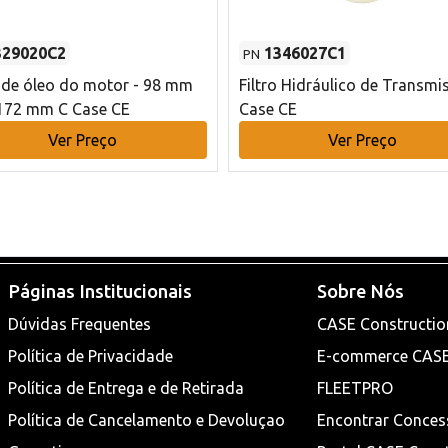
329020C2
1346027C1
PN
o de óleo do motor - 98 mm
Filtro Hidráulico de Transmi
172 mm C Case CE
Case CE
Ver Preço
Ver Preço
Páginas Institucionais
Sobre Nós
Dúvidas Frequentes
CASE Constructio
Política de Privacidade
E-commerce CAS
Política de Entrega e de Retirada
FLEETPRO
Política de Cancelamento e Devoluçao
Encontrar Conces