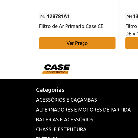
128781A1
1
PN
PN
l - 80 mm DE
Filtro de Ar Primário Case CE
Filtr
DE x 
o
Ver Preço
Categorias
ACESSÓRIOS E CAÇAMBAS
ALTERNADORES E MOTORES DE PARTIDA
BATERIAS E ACESSÓRIOS
CHASSI E ESTRUTURA