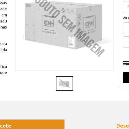
ssas
dade
e em
ou 
 seu
inas
para
cada
fica
 que
cote
Dese