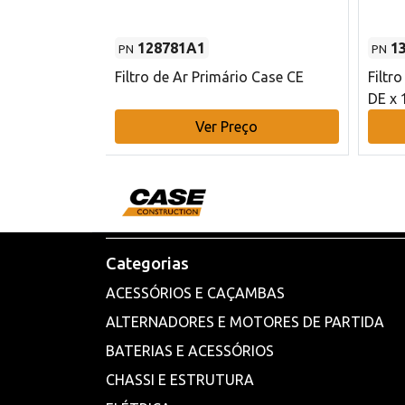
128781A1
1
PN
PN
l - 80 mm DE
Filtro de Ar Primário Case CE
Filtr
DE x 
o
Ver Preço
Categorias
ACESSÓRIOS E CAÇAMBAS
ALTERNADORES E MOTORES DE PARTIDA
BATERIAS E ACESSÓRIOS
CHASSI E ESTRUTURA