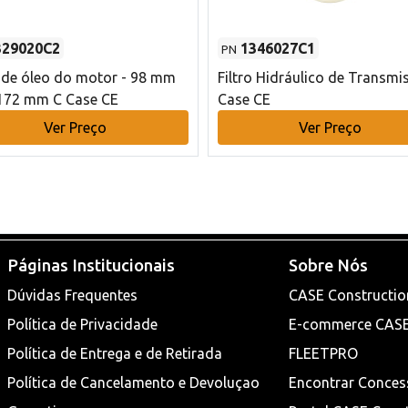
329020C2
1346027C1
PN
o de óleo do motor - 98 mm
Filtro Hidráulico de Transmi
172 mm C Case CE
Case CE
Ver Preço
Ver Preço
Páginas Institucionais
Sobre Nós
Dúvidas Frequentes
CASE Constructio
Política de Privacidade
E-commerce CAS
Política de Entrega e de Retirada
FLEETPRO
Política de Cancelamento e Devoluçao
Encontrar Conces