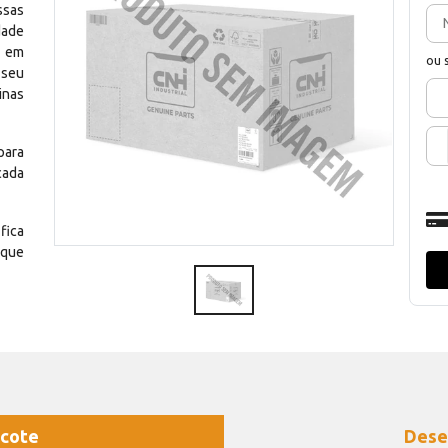
ssas
dade
e em
ou 
 seu
inas
para
cada
fica
 que
cote
Dese