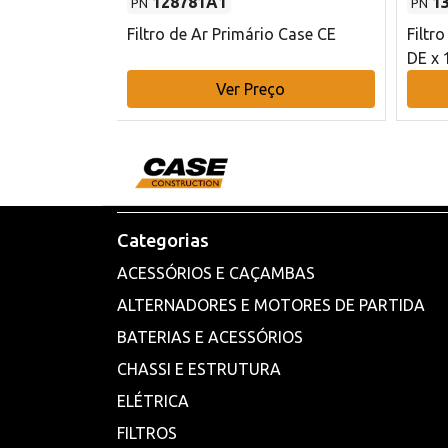
128781A1
1
PN
PN
l - 80 mm DE
Filtro de Ar Primário Case CE
Filtr
DE x 
o
Ver Preço
Categorias
ACESSÓRIOS E CAÇAMBAS
ALTERNADORES E MOTORES DE PARTIDA
BATERIAS E ACESSÓRIOS
CHASSI E ESTRUTURA
ELÉTRICA
FILTROS