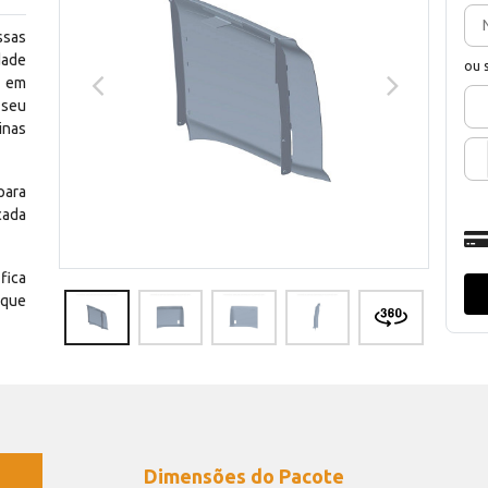
ssas
dade
ou 
e em
 seu
inas
para
cada
fica
 que
Dimensões do Pacote