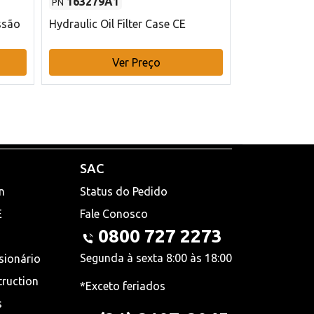
163279A1
48145970
PN
PN
ssão
Hydraulic Oil Filter Case CE
Filtro de com
x 75 mm L Ca
Ver Preço
V
SAC
n
Status do Pedido
E
Fale Conosco
0800 727 2273
Segunda à sexta 8:00 às 18:00
sionário
truction
*Exceto feriados
s