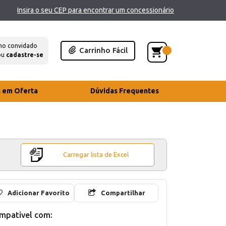
Insira o seu CEP para encontrar um concessionário
mo convidado
Carrinho Fácil
ou
cadastre-se
s em Oferta
Dúvidas Frequentes
Carregar lista de Excel
Adicionar Favorito
Compartilhar
mpativel com: