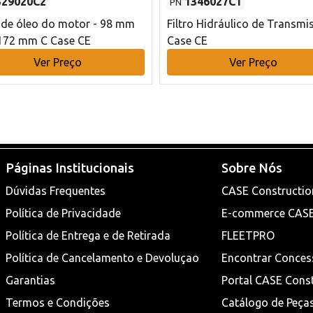
329020C2
1346027C1
PN
o de óleo do motor - 98 mm
Filtro Hidráulico de Transmi
172 mm C Case CE
Case CE
Ver Preço
Ver Preço
Páginas Institucionais
Sobre Nós
Dúvidas Frequentes
CASE Constructio
Política de Privacidade
E-commerce CAS
Política de Entrega e de Retirada
FLEETPRO
Política de Cancelamento e Devoluçao
Encontrar Conces
Garantias
Portal CASE Cons
Termos e Condições
Catálogo de Peça