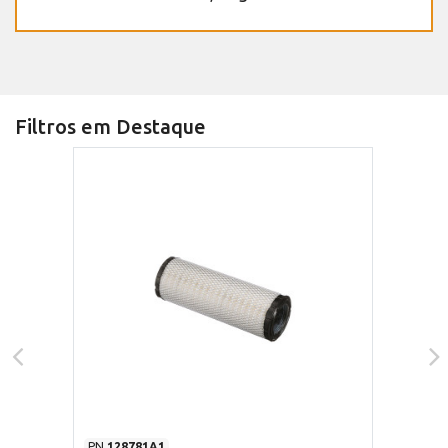
Filtros em Destaque
PN
128781A1