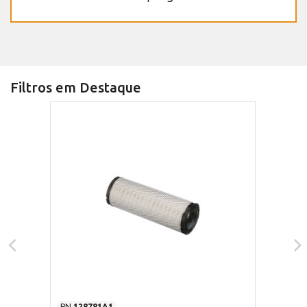
Filtros em Destaque
PN
128781A1