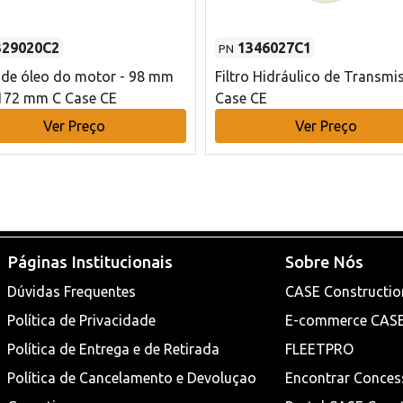
329020C2
1346027C1
PN
o de óleo do motor - 98 mm
Filtro Hidráulico de Transmi
172 mm C Case CE
Case CE
Ver Preço
Ver Preço
Páginas Institucionais
Sobre Nós
Dúvidas Frequentes
CASE Constructio
Política de Privacidade
E-commerce CAS
Política de Entrega e de Retirada
FLEETPRO
Política de Cancelamento e Devoluçao
Encontrar Conces