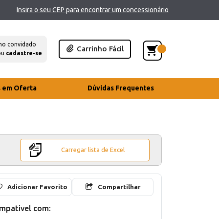
Insira o seu CEP para encontrar um concessionário
mo convidado
Carrinho Fácil
ou
cadastre-se
s em Oferta
Dúvidas Frequentes
Carregar lista de Excel
Adicionar Favorito
Compartilhar
mpativel com: