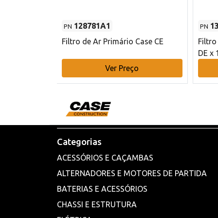
128781A1
1
PN
PN
l - 80 mm DE
Filtro de Ar Primário Case CE
Filtr
DE x 
o
Ver Preço
Categorias
ACESSÓRIOS E CAÇAMBAS
ALTERNADORES E MOTORES DE PARTIDA
BATERIAS E ACESSÓRIOS
CHASSI E ESTRUTURA