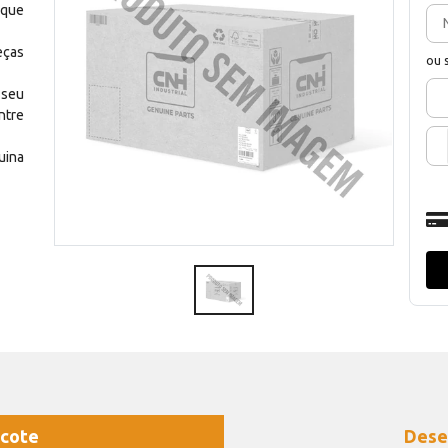
 que
eças
ou 
 seu
ntre
uina
cote
Dese