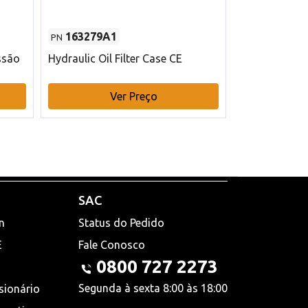
163279A1
48145970
PN
PN
ssão
Hydraulic Oil Filter Case CE
Filtro de com
x 75 mm L Ca
Ver Preço
V
SAC
n
Status do Pedido
E
Fale Conosco
0800 727 2273
Segunda à sexta 8:00 às 18:00
sionário