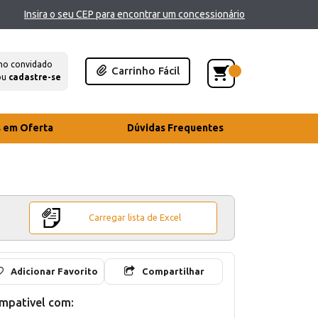
Insira o seu CEP para encontrar um concessionário
mo convidado
Carrinho Fácil
ou
cadastre-se
s em Oferta
Dúvidas Frequentes
Carregar lista de Excel
Adicionar Favorito
Compartilhar
mpativel com: