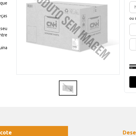
 que
eças
ou 
 seu
ntre
uina
cote
Dese