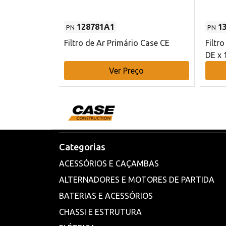
128781A1
1
PN
PN
l - 80 mm DE
Filtro de Ar Primário Case CE
Filtr
DE x 
o
Ver Preço
Categorias
ACESSÓRIOS E CAÇAMBAS
ALTERNADORES E MOTORES DE PARTIDA
BATERIAS E ACESSÓRIOS
CHASSI E ESTRUTURA