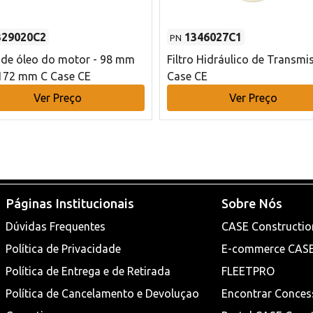
329020C2
1346027C1
PN
o de óleo do motor - 98 mm
Filtro Hidráulico de Transmi
172 mm C Case CE
Case CE
Ver Preço
Ver Preço
Páginas Institucionais
Sobre Nós
Dúvidas Frequentes
CASE Constructio
Política de Privacidade
E-commerce CAS
Política de Entrega e de Retirada
FLEETPRO
Política de Cancelamento e Devoluçao
Encontrar Conces