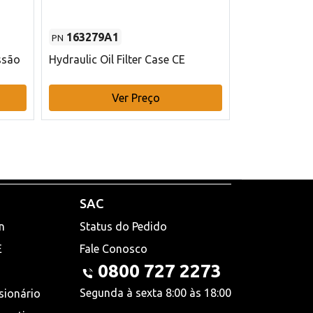
163279A1
48145970
PN
PN
ssão
Hydraulic Oil Filter Case CE
Filtro de com
x 75 mm L Ca
Ver Preço
V
SAC
n
Status do Pedido
E
Fale Conosco
0800 727 2273
Segunda à sexta 8:00 às 18:00
sionário