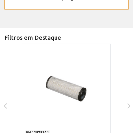
Filtros em Destaque
PN
128781A1