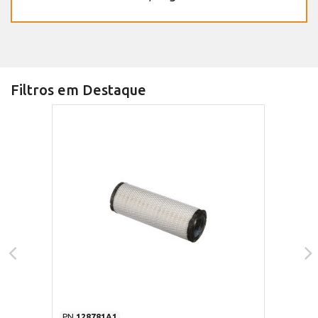
Filtros em Destaque
PN
128781A1