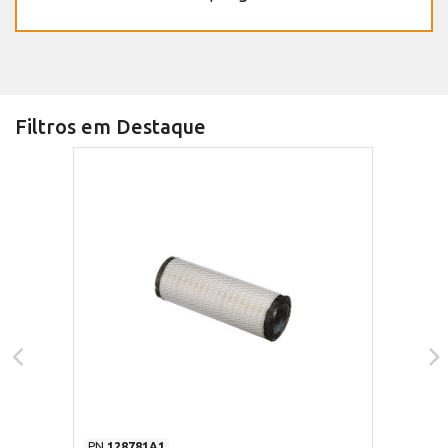
Filtros em Destaque
PN
128781A1