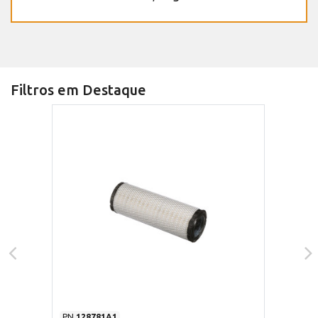
Filtros em Destaque
PN
128781A1