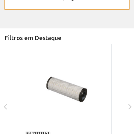
Filtros em Destaque
PN
128781A1