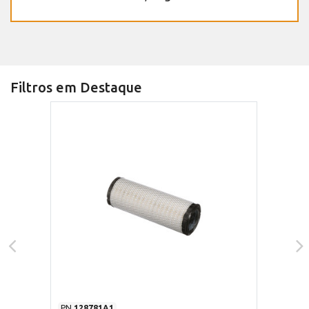
Filtros em Destaque
PN
128781A1