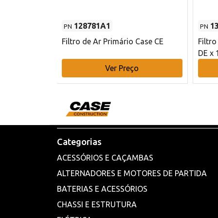
128781A1
1
PN
PN
l - 80 mm DE
Filtro de Ar Primário Case CE
Filtr
DE x 
o
Ver Preço
Categorias
ACESSÓRIOS E CAÇAMBAS
ALTERNADORES E MOTORES DE PARTIDA
BATERIAS E ACESSÓRIOS
CHASSI E ESTRUTURA