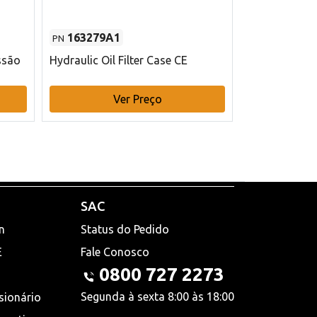
163279A1
48145970
PN
PN
ssão
Hydraulic Oil Filter Case CE
Filtro de com
x 75 mm L Ca
Ver Preço
V
SAC
n
Status do Pedido
E
Fale Conosco
0800 727 2273
Segunda à sexta 8:00 às 18:00
sionário