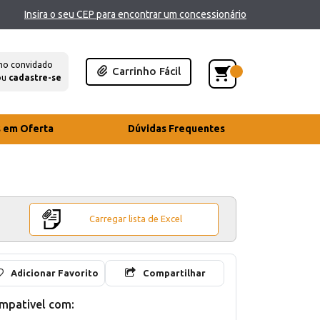
Insira o seu CEP para encontrar um concessionário
mo convidado
Carrinho Fácil
ou
cadastre-se
s em Oferta
Dúvidas Frequentes
Carregar lista de Excel
Adicionar Favorito
Compartilhar
mpativel com: