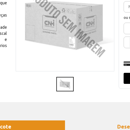
 que
eças
ou 
dade
scal
os e
rios
cote
Dese