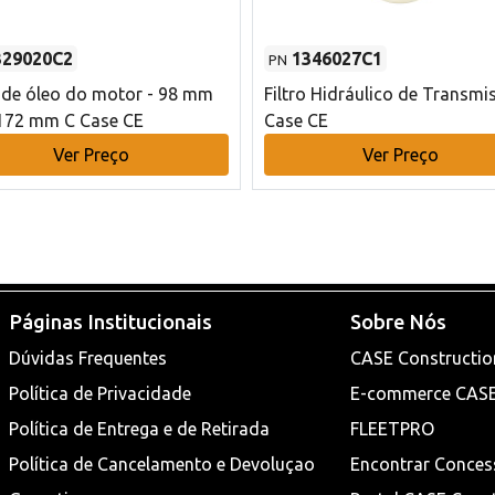
329020C2
1346027C1
PN
o de óleo do motor - 98 mm
Filtro Hidráulico de Transmi
172 mm C Case CE
Case CE
Ver Preço
Ver Preço
Páginas Institucionais
Sobre Nós
Dúvidas Frequentes
CASE Constructio
Política de Privacidade
E-commerce CAS
Política de Entrega e de Retirada
FLEETPRO
Política de Cancelamento e Devoluçao
Encontrar Conces